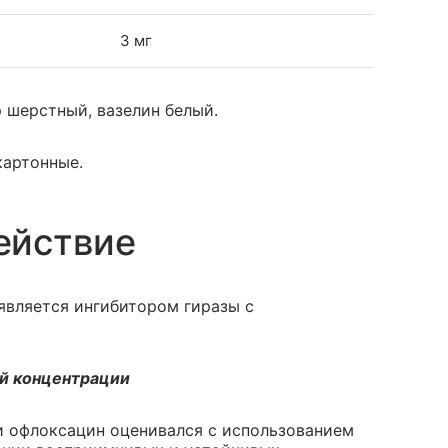
3 мг
 шерстный, вазелин белый.
 картонные.
ействие
является ингибитором гиразы с
й концентрации
и офлоксацин оценивался с использованием