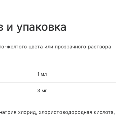
в и упаковка
ло-желтого цвета или прозрачного раствора
1 мл
3 мг
натрия хлорид, хлористоводородная кислота,