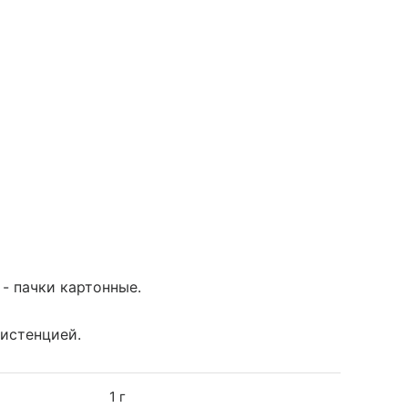
 - пачки картонные.
систенцией.
1 г