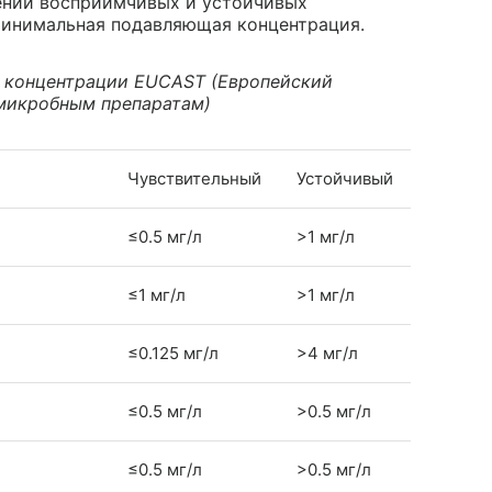
ении восприимчивых и устойчивых
инимальная подавляющая концентрация.
 концентрации EUCAST (Европейский
имикробным препаратам)
Чувствительный
Устойчивый
≤0.5 мг/л
>1 мг/л
≤1 мг/л
>1 мг/л
≤0.125 мг/л
>4 мг/л
≤0.5 мг/л
>0.5 мг/л
≤0.5 мг/л
>0.5 мг/л