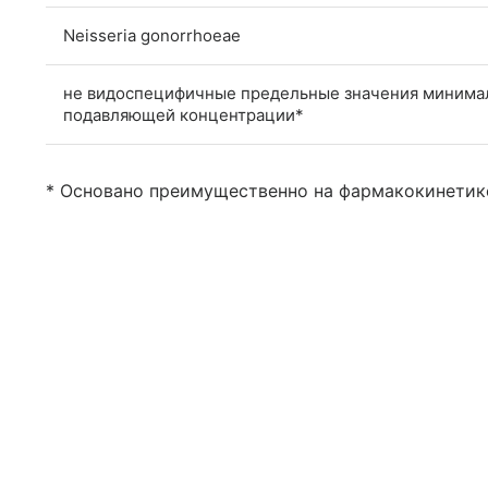
Neisseria gonorrhoeae
не видоспецифичные предельные значения минима
подавляющей концентрации*
* Основано преимущественно на фармакокинетике