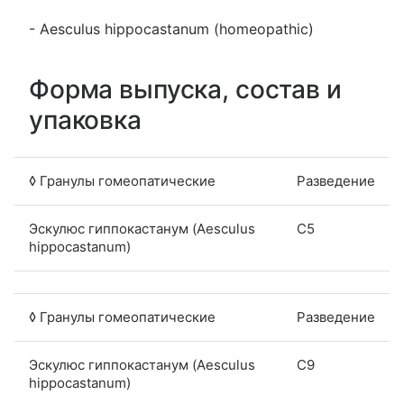
- Aesсulus hippoсastanum (homeopathic)
Форма выпуска, состав и
упаковка
◊ Гранулы гомеопатические
Разведение
Эскулюс гиппокастанум (Aesculus
C5
hippocastanum)
◊ Гранулы гомеопатические
Разведение
Эскулюс гиппокастанум (Aesculus
C9
hippocastanum)