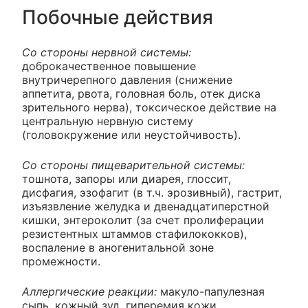
Побочные действия
Со стороны нервной системы:
доброкачественное повышение
внутричерепного давления (снижение
аппетита, рвота, головная боль, отек диска
зрительного нерва), токсическое действие на
центральную нервную систему
(головокружение или неустойчивость).
Со стороны пищеварительной системы:
тошнота, запоры или диарея, глоссит,
дисфагия, эзофагит (в т.ч. эрозивный), гастрит,
изъязвление желудка и двенадцатиперстной
кишки, энтероколит (за счет пролиферации
резистентных штаммов стафилококков),
воспаление в аногенитальной зоне
промежности.
Аллергические реакции:
макуло-папулезная
сыпь, кожный зуд, гиперемия кожи,