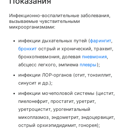
Показания
Инфекционно-воспалительные заболевания,
вызываемые чувствительными
микроорганизмами:
инфекции дыхательных путей (
фарингит
,
бронхит
острый и хронический, трахеит,
бронхопневмония, долевая
пневмония
,
абсцесс легкого, эмпиема
плевры
);
инфекции ЛОР-органов (отит, тонзиллит,
синусит и др.);
инфекции мочеполовой системы (цистит,
пиелонефрит, простатит, уретрит,
уретроцистит, урогенитальный
микоплазмоз, эндометрит, эндоцервицит,
острый орхиэпидидимит, гонорея);