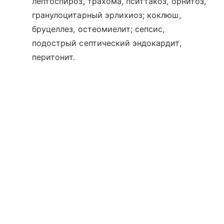
лептоспироз, трахома, пситтакоз, орнитоз,
гранулоцитарный эрлихиоз; коклюш,
бруцеллез, остеомиелит; сепсис,
подострый септический эндокардит,
перитонит.