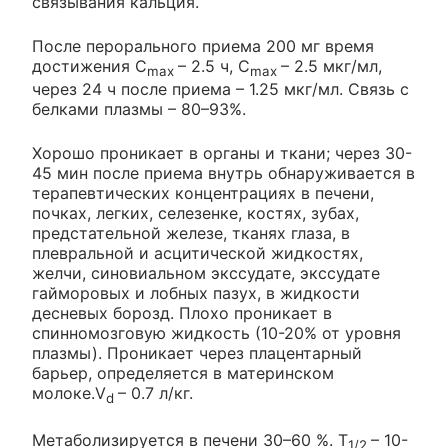
связывания кальция.
После перорального приема 200 мг время
достижения C
– 2.5 ч, C
– 2.5 мкг/мл,
max
max
через 24 ч после приема – 1.25 мкг/мл. Связь с
белками плазмы – 80–93%.
Хорошо проникает в органы и ткани; через 30-
45 мин после приема внутрь обнаруживается в
терапевтических концентрациях в печени,
почках, легких, селезенке, костях, зубах,
предстательной железе, тканях глаза, в
плевральной и асцитической жидкостях,
желчи, синовиальном экссудате, экссудате
гайморовых и лобных пазух, в жидкости
десневых борозд. Плохо проникает в
спинномозговую жидкость (10-20% от уровня
плазмы). Проникает через плацентарный
барьер, определяется в материнском
молоке.V
– 0.7 л/кг.
d
Метаболизируется в печени 30–60 %. T
– 10-
1/2