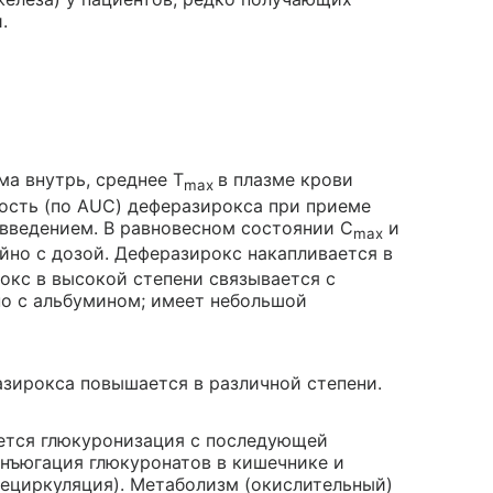
.
а внутрь, среднее Т
в плазме крови
max
ность (по AUC) деферазирокса при приеме
 введением. В равновесном состоянии C
и
max
но с дозой. Деферазирокс накапливается в
рокс в высокой степени связывается с
но с альбумином; имеет небольшой
зирокса повышается в различной степени.
ется глюкуронизация с последующей
онъюгация глюкуронатов в кишечнике и
ециркуляция). Метаболизм (окислительный)