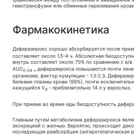
гемотрансфузии или обменные переливания крови
Фармакокинетика
Деферазирокс хорошо абсорбируется после прием
составляет около 1.5-4 ч. Абсолютная биодоступ
внутрь составляет около 70% по сравнению с в/в
AUC
деферазирокса повышаются почти линей
0-24 ч
организме, фактор кумуляции - 1.3-2.3. Деферази
белками плазмы крови (99%), почти исключитель
кажущийся V
- приблизительно 14 л у взрослых.
d
При приеме во время еды биодоступность дефера
Главным путем метаболизма деферазирокса явля
экскрецией с желчью. Вероятно, происходит дек
последующая реабсорбция (энтерогепатическая р