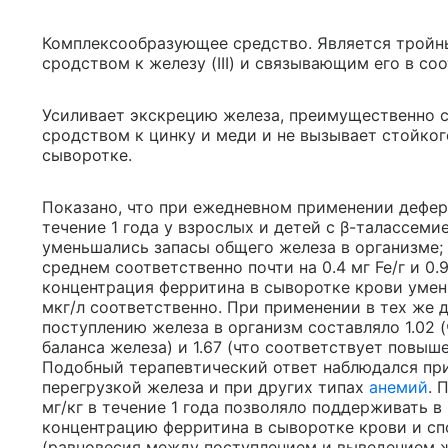
Комплексообразующее средство. Является трой
сродством к железу (III) и связывающим его в соо
Усиливает экскрецию железа, преимущественно с
сродством к цинку и меди и не вызывает стойко
сыворотке.
Показано, что при ежедневном применении дефераз
течение 1 года у взрослых и детей с β-талассе
уменьшались запасы общего железа в организме;
среднем соответственно почти на 0.4 мг Fe/г и 0.9
концентрация ферритина в сыворотке крови умень
мкг/л соответственно. При применении в тех же 
поступлению железа в организм составляло 1.02 
баланса железа) и 1.67 (что соответствует повы
Подобный терапевтический ответ наблюдался при
перегрузкой железа и при других типах
анемий
. 
мг/кг в течение 1 года позволяло поддерживать в
концентрацию ферритина в сыворотке крови и с
(равновесия между поступлением и выведением ж