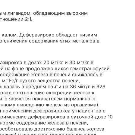
ным лигандом, обладающим высоким
тношении 2:1.
 калом. Деферазирокс обладает низким
го снижения содержания этих металлов в
ирокса в дозах 20 мг/кг и 30 мг/кг в
мией на фоне продолжающихся гемотрансфузий
 содержание железа в печени снижалось в
 мг Fe/г сухого вещества печени,
шалась в среднем почти на 36 мкг/л и 926
дозах соотношение экскреции железа к
(что является показателем нормального
шенному выведению железа из организма).
 применении деферазирокса у пациентов с
Применение деферазирокса в суточной дозе 10
 норме содержание железа в печени,
пособствовало достижению баланса железа
елеза) у пациентов, редко получающих