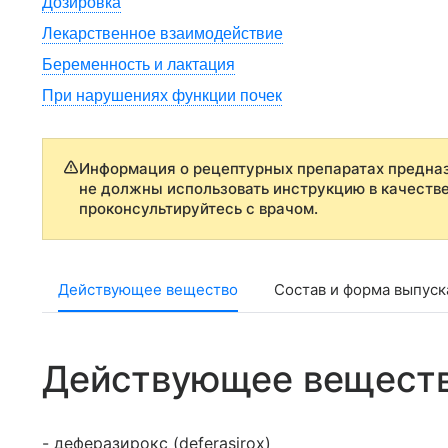
Дозировка
Лекарственное взаимодействие
Беременность и лактация
При нарушениях функции почек
Информация о рецептурных препаратах предназ
не должны использовать инструкцию в качеств
проконсультируйтесь с врачом.
Действующее вещество
Состав и форма выпуск
Действующее вещест
- деферазирокс (deferasirox)