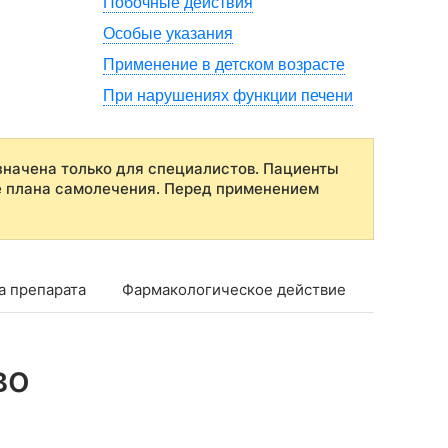
Побочные действия
Особые указания
Применение в детском возрасте
При нарушениях функции печени
начена только для специалистов. Пациенты
е плана самолечения. Перед применением
а препарата
Фармакологическое действие
Фармако
во