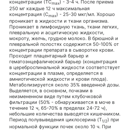
концентрации (ТC
) - 3-4 ч. После приема
max
250 мг каждые 12 ч максимальная
концентрация (C
) - 25-30 мкг/мл. Хорошо
max
проникает в жидкости и ткани организма.
Проникает в лимфоидную ткань, ткани легких,
плевральную и асцитическую жидкости,
мокроту, желчь, грудное молоко. В брюшной и
плевральной полостях содержится 50-100% от
концентрации препарата в сыворотке крови.
Проходит плацентарный барьер и
гематоэнцефалический барьер (концентрация
в цереброспинальной жидкости соответствует
концентрации в плазме, определяется в
амниотической жидкости и крови плода).
Метаболизируется около 35% введенной дозы.
Выделяется, в основном, почками в
неизмененном виде путем клубочковой
фильтрации (50% - обнаруживается в моче в
течение 12 ч, 65-70% в пределах 24-72 ч),
небольшие количества выводятся кишечником.
Период полувыведения циклосерина (T
) при
1/2
нормальной функции почек около 10 ч. При