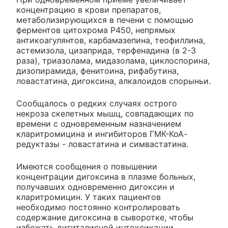
концентрацию в крови препаратов,
метаболизирующихся в печени с помощью
ферментов цитохрома Р450, непрямых
антикоагулянтов, карбамазепина, теофиллина,
астемизола, цизаприда, терфенадина (в 2-3
раза), триазолама, мидазолама, циклоспорина,
дизопирамида, фенитоина, рифабутина,
ловастатина, дигоксина, алкалоидов спорыньи.
Сообщалось о редких случаях острого
некроза скелетных мышц, совпадающих по
времени с одновременным назначением
кларитромицина и ингибиторов ГМК-КоА-
редуктазы - ловастатина и симвастатина.
Имеются сообщения о повышении
концентрации дигоксина в плазме больных,
получавших одновременно дигоксин и
кларитромицин. У таких пациентов
необходимо постоянно контролировать
содержание дигоксина в сыворотке, чтобы
избежать дигиталисной интоксикации.