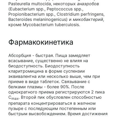
Pasteurella multocida, некоторых
анаэробов
(Eubacterium spp., Peptococcus spp.,
Propionibacterium spp., Clostridium perfringens,
Bacteroides melaninogenicus) и
микобактерий,
кроме Mycobacterium tuberculosis.
Фармакокинетика
Абсорбция - быстрая. Пища замедляет
всасывание, существенно не влияя на
биодоступность. Биодоступность
кларитромицина в форме суспензии
эквивалентна или несколько выше, чем при
приеме в виде таблеток. Связывание с
белками плазмы - более 90%. После
однократного приема регистрируются 2 пика
C
. Второй пик обусловлен способностью
max
препарата концентрироваться в желчном
пузыре с последующим постепенным или
быстрым высвобождением. Время достижения