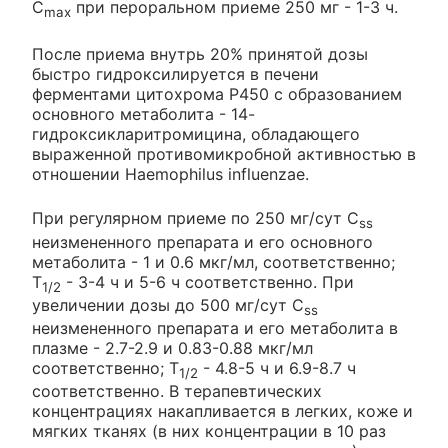
C
при пероральном приеме 250 мг - 1-3 ч.
max
После приема внутрь 20% принятой дозы
быстро гидроксилируется в печени
ферментами цитохрома Р450 с образованием
основного метаболита - 14-
гидроксикларитромицина, обладающего
выраженной противомикробной активностью в
отношении Haemophilus influenzae.
При регулярном приеме по 250 мг/сут C
ss
неизмененного препарата и его основного
метаболита - 1 и 0.6 мкг/мл, соответственно;
T
- 3-4 ч и 5-6 ч соответственно. При
1/2
увеличении дозы до 500 мг/сут C
ss
неизмененного препарата и его метаболита в
плазме - 2.7-2.9 и 0.83-0.88 мкг/мл
соответственно; T
- 4.8-5 ч и 6.9-8.7 ч
1/2
соответственно. В терапевтических
концентрациях накапливается в легких, коже и
мягких тканях (в них концентрации в 10 раз