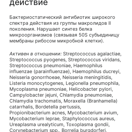
действие
Бактериостатический антибиотик широкого
спектра действия из группы макролидов II
поколения. Нарушает синтез белка
микроорганизмов (связывая 50S субъединицу
мембраны рибосом микробной клетки).
Активен в отношении:
Streptococcus agalactiae,
Streptococcus pyogenes, Streptococcus viridans,
Streptococcus pneumoniae, Haemophilus
influenzae (parainfluenzae), Haemophilus ducreyi,
Neisseria gonorrhoeae, Neisseria meningitidis,
Listeria monocytogenes, Legionella pneumophila,
Mycoplasma pneumoniae, Helicobacter pylori,
Campylobacter jejuni, Chlamydia pneumoniae,
Chlamydia trachomatis, Moraxella (Branhamella)
catarrhalis, Bordetella pertussis,
Propionibacterium acnes, Mycobacterium avium,
Mycobacterium leprae, Staphylococcus aureus,
Ureaplasma urealyticum, Toxoplasma gondii,
Corynebacterium spp., Borrelia burgdorferi,