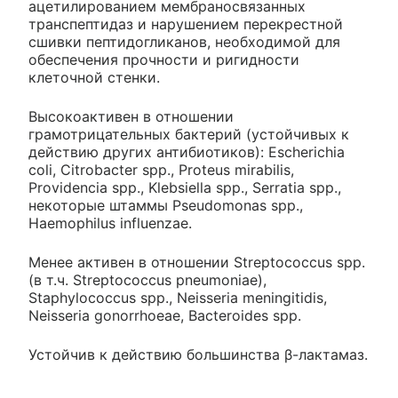
ацетилированием мембраносвязанных
транспептидаз и нарушением перекрестной
сшивки пептидогликанов, необходимой для
обеспечения прочности и ригидности
клеточной стенки.
Высокоактивен в отношении
грамотрицательных бактерий (устойчивых к
действию других антибиотиков): Escherichia
coli, Citrobacter spp., Proteus mirabilis,
Providencia spp., Klebsiella spp., Serratia spp.,
некоторые штаммы Pseudomonas spp.,
Haemophilus influenzae.
Менее активен в отношении Streptococcus spp.
(в т.ч. Streptococcus pneumoniae),
Staphylococcus spp., Neisseria meningitidis,
Neisseria gonorrhoeae, Bacteroides spp.
Устойчив к действию большинства β-лактамаз.