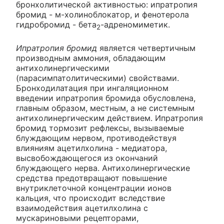
бронхолитической активностью: ипратропия
бромид - м-холиноблокатор, и фенотерола
гидробромид - бета
-адреномиметик.
2
Ипратропия бромид
является четвертичным
производным аммония, обладающим
антихолинергическими
(парасимпатолитическими) свойствами.
Бронходилатация при ингаляционном
введении ипратропия бромида обусловлена,
главным образом, местным, а не системным
антихолинергическим действием. Ипратропия
бромид тормозит рефлексы, вызываемые
блуждающим нервом, противодействуя
влияниям ацетилхолина - медиатора,
высвобождающегося из окончаний
блуждающего нерва. Антихолинергические
средства предотвращают повышение
внутриклеточной концентрации ионов
кальция, что происходит вследствие
взаимодействия ацетилхолина с
мускариновыми рецепторами,