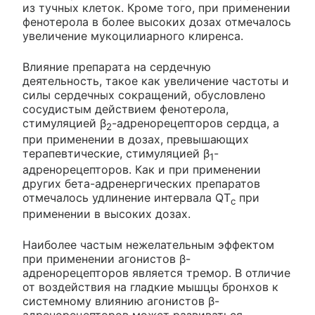
из тучных клеток. Кроме того, при применении
фенотерола в более высоких дозах отмечалось
увеличение мукоцилиарного клиренса.
Влияние препарата на сердечную
деятельность, такое как увеличение частоты и
силы сердечных сокращений, обусловлено
сосудистым действием фенотерола,
стимуляцией β
-адренорецепторов сердца, а
2
при применении в дозах, превышающих
терапевтические, стимуляцией β
-
1
адренорецепторов. Как и при применении
других бета-адренергических препаратов
отмечалось удлинение интервала QT
при
c
применении в высоких дозах.
Наиболее частым нежелательным эффектом
при применении агонистов β-
адренорецепторов является тремор. В отличие
от воздействия на гладкие мышцы бронхов к
системному влиянию агонистов β-