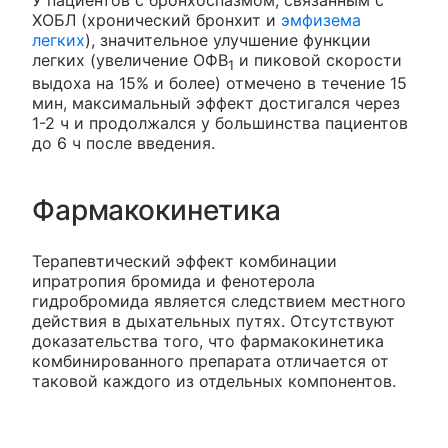
У пациентов с бронхоспазмом, связанным с
ХОБЛ (хронический бронхит и
эмфизема
легких
), значительное улучшение функции
легких (увеличение ОФВ
и пиковой скорости
1
выдоха на 15% и более) отмечено в течение 15
мин, максимальный эффект достигался через
1-2 ч и продолжался у большинства пациентов
до 6 ч после введения.
Фармакокинетика
Терапевтический эффект комбинации
ипратропия бромида и фенотерола
гидробромида является следствием местного
действия в дыхательных путях. Отсутствуют
доказательства того, что фармакокинетика
комбинированного препарата отличается от
таковой каждого из отдельных компонентов.