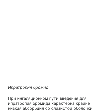
Ипратропия бромид
При ингаляционном пути введения для
ипратропия бромида характерна крайне
низкая абсорбция со слизистой оболочки