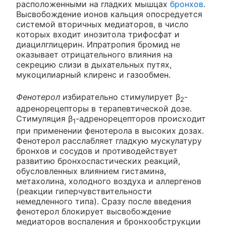
расположенными на гладких мышцах
бронхов
.
Высвобождение ионов кальция опосредуется
системой вторичных медиаторов, в число
которых входит инозитола трифосфат и
диацилглицерин. Ипратропия бромид не
оказывает отрицательного влияния на
секрецию слизи в дыхательных путях,
мукоцилиарный клиренс и газообмен.
Фенотерол
избирательно стимулирует β
-
2
адренорецепторы в терапевтической дозе.
Стимуляция β
-адренорецепторов происходит
1
при применении фенотерола в высоких дозах.
Фенотерол расслабляет гладкую мускулатуру
бронхов и сосудов и противодействует
развитию бронхоспастических реакций,
обусловленных влиянием гистамина,
метахолина, холодного воздуха и аллергенов
(реакции гиперчувствительности
немедленного типа). Сразу после введения
фенотерол блокирует высвобождение
медиаторов воспаления и бронхообструкции