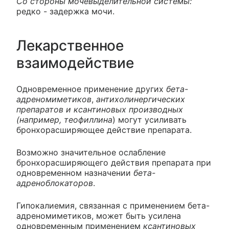
Со стороны мочевыделительной системы:
редко - задержка мочи.
Лекарственное
взаимодействие
Одновременное применение других
бета-
адреномиметиков
,
антихолинергических
препаратов и ксантиновых производных
(например, теофиллина
) могут усиливать
бронхорасширяющее действие препарата.
Возможно значительное ослабление
бронхорасширяющего действия препарата при
одновременном назначении
бета-
адреноблокаторов
.
Гипокалиемия, связанная с применением бета-
адреномиметиков, может быть усилена
одновременным применением
ксантиновых