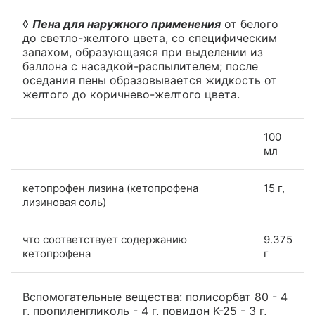
◊
Пена для наружного применения
от белого
до светло-желтого цвета, со специфическим
запахом, образующаяся при выделении из
баллона с насадкой-распылителем; после
оседания пены образовывается жидкость от
желтого до коричнево-желтого цвета.
100
мл
кетопрофен лизина (кетопрофена
15 г,
лизиновая соль)
что соответствует содержанию
9.375
кетопрофена
г
Вспомогательные вещества: полисорбат 80 - 4
г, пропиленгликоль - 4 г, повидон K-25 - 3 г,