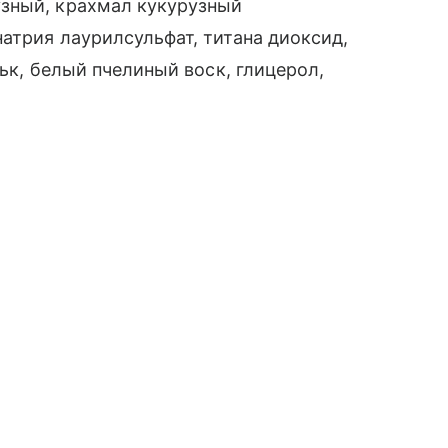
зный, крахмал кукурузный
атрия лаурилсульфат, титана диоксид,
льк, белый пчелиный воск, глицерол,