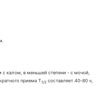
и.
 с калом, в меньшей степени - с мочой,
кратного приема T
составляет 40-80 ч,
1/2