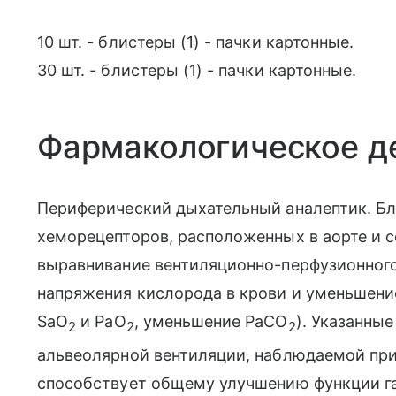
10 шт. - блистеры (1) - пачки картонные.
30 шт. - блистеры (1) - пачки картонные.
Фармакологическое д
Периферический дыхательный аналептик. Б
хеморецепторов, расположенных в аорте и с
выравнивание вентиляционно-перфузионного
напряжения кислорода в крови и уменьшени
SaO
и PaO
, уменьшение PaCO
). Указанны
2
2
2
альвеолярной вентиляции, наблюдаемой при
способствует общему улучшению функции г