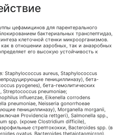
ействие
руппы цефамицинов для парентерального
блокированием бактериальных транспептидаз,
интеза клеточной стенки микроорганизмов.
как в отношении аэробных, так и анаэробных
определяет его высокую устойчивость к
в:
Staphylococcus aureus, Staphylococcus
непродуцирующие пенициллиназу), бета-
coccus pyogenes), бета-гемолитических
, Streptococcus pneumoniae;
ophilus influenzae, Eikenella corrodens
la pneumoniae, Neisseria gonorrhoeae
щие пенициллиназу), Morganella morganii,
(включая Providencia rettgeri), Salmonella spp.,
um spp. (кроме Clostridium difficile),
оаэрофильные стрептококки, Bacteroides spp. (в
teroides ovatus, Bacteroides thetaiotaomicron),