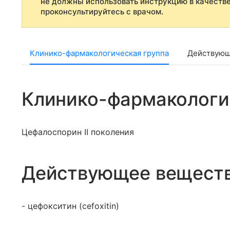
не должны использовать инструкцию в качеств
проконсультируйтесь с врачом.
Клинико-фармакологическая группа
Действующ
Клинико-фармакологи
Цефалоспорин II поколения
Действующее вещест
- цефокситин (cefoxitin)