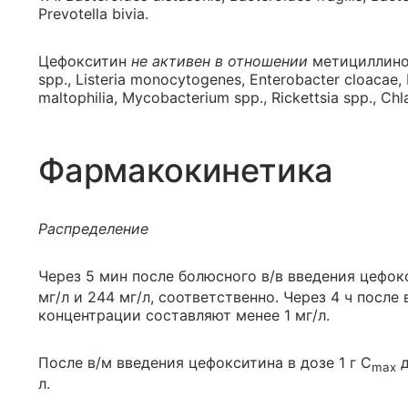
Prevotella bivia.
Цефокситин
не активен в отношении
метициллиноу
spp., Listeria monocytogenes, Enterobacter cloaca
maltophilia, Mycobacterium spp., Rickettsia spp., C
Фармакокинетика
Распределение
Через 5 мин после болюсного в/в введения цефокси
мг/л и 244 мг/л, соответственно. Через 4 ч после
концентрации составляют менее 1 мг/л.
После в/м введения цефокситина в дозе 1 г C
д
max
л.