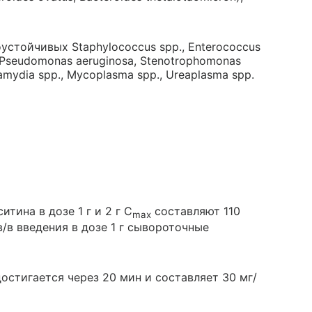
стойчивых Staphylococcus spp., Enterococcus
e, Pseudomonas aeruginosa, Stenotrophomonas
hlamydia spp., Mycoplasma spp., Ureaplasma spp.
тина в дозе 1 г и 2 г C
составляют 110
max
 в/в введения в дозе 1 г сывороточные
остигается через 20 мин и составляет 30 мг/