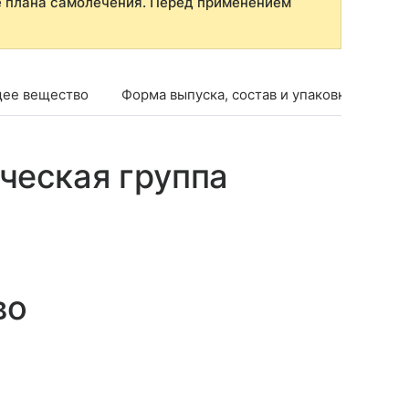
е плана самолечения. Перед применением
ее вещество
Форма выпуска, состав и упаковка
Фар
ческая группа
во