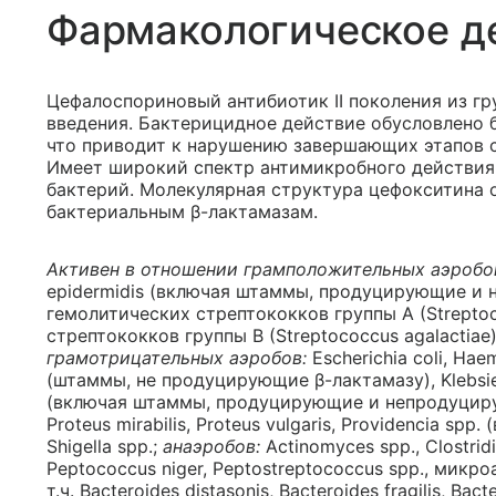
Фармакологическое д
Цефалоспориновый антибиотик II поколения из г
введения. Бактерицидное действие обусловлено 
что приводит к нарушению завершающих этапов с
Имеет широкий спектр антимикробного действия 
бактерий. Молекулярная структура цефокситина 
бактериальным β-лактамазам.
Активен в отношении грамположительных аэробо
epidermidis (включая штаммы, продуцирующие и 
гемолитических стрептококков группы А (Strepto
стрептококков группы В (Streptococcus agalactiae)
грамотрицательных аэробов:
Escherichia coli, Haem
(штаммы, не продуцирующие β-лактамазу), Klebsiel
(включая штаммы, продуцирующие и непродуцирую
Proteus mirabilis, Proteus vulgaris, Providencia spp. 
Shigella spp.;
анаэробов:
Actinomyces spp., Clostridi
Peptococcus niger, Peptostreptococcus spp., микр
т.ч. Bacteroides distasonis, Bacteroides fragilis, Bac