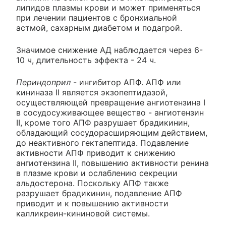
липидов плазмы крови и может применяться
при лечении пациентов с бронхиальной
астмой, сахарным диабетом и подагрой.
Значимое снижение АД наблюдается через 6-
10 ч, длительность эффекта - 24 ч.
Периндоприл
- ингибитор АПФ. АПФ или
кининаза II является экзопептидазой,
осуществляющей превращение ангиотензина I
в сосудосуживающее вещество - ангиотензин
II, кроме того АПФ разрушает брадикинин,
обладающий сосудорасширяющим действием,
до неактивного гектапептида. Подавление
активности АПФ приводит к снижению
ангиотензина II, повышению активности ренина
в плазме крови и ослаблению секреции
альдостерона. Поскольку АПФ также
разрушает брадикинин, подавление АПФ
приводит и к повышению активности
калликреин-кининовой системы.