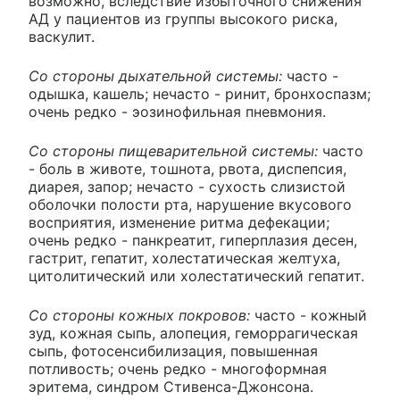
возможно, вследствие избыточного снижения
АД у пациентов из группы высокого риска,
васкулит.
Со стороны дыхательной системы:
часто -
одышка, кашель; нечасто - ринит, бронхоспазм;
очень редко - эозинофильная пневмония.
Со стороны пищеварительной системы:
часто
- боль в животе, тошнота, рвота, диспепсия,
диарея, запор; нечасто - сухость слизистой
оболочки полости рта, нарушение вкусового
восприятия, изменение ритма дефекации;
очень редко - панкреатит, гиперплазия десен,
гастрит, гепатит, холестатическая желтуха,
цитолитический или холестатический гепатит.
Со стороны кожных покровов:
часто - кожный
зуд, кожная сыпь, алопеция, геморрагическая
сыпь, фотосенсибилизация, повышенная
потливость; очень редко - многоформная
эритема, синдром Стивенса-Джонсона.