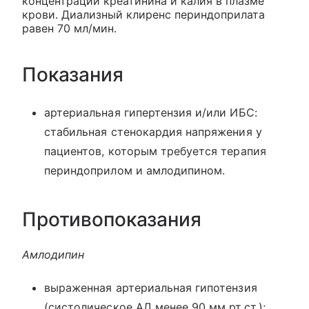
концентрации креатинина и калия в плазме
крови. Диализный клиренс периндоприлата
равен 70 мл/мин.
Показания
артериальная гипертензия и/или ИБС:
стабильная стенокардия напряжения у
пациентов, которым требуется терапия
периндоприлом и амлодипином.
Противопоказания
Амлодипин
выраженная артериальная гипотензия
(систолическое АД менее 90 мм рт.ст.);