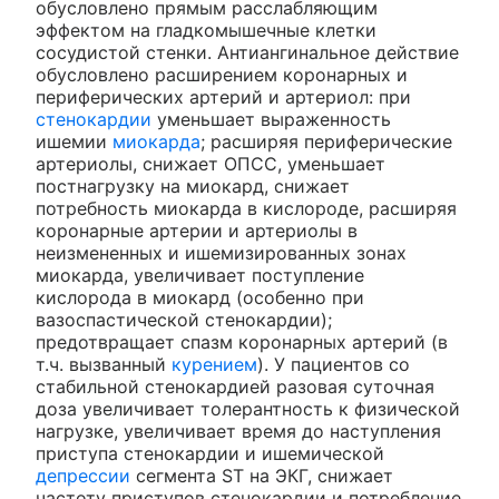
обусловлено прямым расслабляющим
эффектом на гладкомышечные клетки
сосудистой стенки. Антиангинальное действие
обусловлено расширением коронарных и
периферических артерий и артериол: при
стенокардии
уменьшает выраженность
ишемии
миокарда
; расширяя периферические
артериолы, снижает ОПСС, уменьшает
постнагрузку на миокард, снижает
потребность миокарда в кислороде, расширяя
коронарные артерии и артериолы в
неизмененных и ишемизированных зонах
миокарда, увеличивает поступление
кислорода в миокард (особенно при
вазоспастической стенокардии);
предотвращает спазм коронарных артерий (в
т.ч. вызванный
курением
). У пациентов со
стабильной стенокардией разовая суточная
доза увеличивает толерантность к физической
нагрузке, увеличивает время до наступления
приступа стенокардии и ишемической
депрессии
сегмента ST на ЭКГ, снижает
частоту приступов стенокардии и потребление