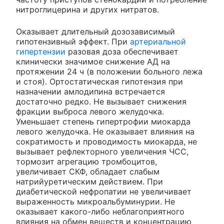
нитроглицерина и других нитратов.
Оказывает длительный дозозависимый
гипотензивный эффект. При
артериальной
гипертензии
разовая доза обеспечивает
клинически значимое снижение АД на
протяжении 24 ч (в положении больного лежа
и стоя). Ортостатическая гипотензия при
назначении амлодипина встречается
достаточно редко. Не вызывает снижения
фракции выброса левого желудочка.
Уменьшает степень гипертрофии миокарда
левого желудочка. Не оказывает влияния на
сократимость и проводимость миокарда, не
вызывает рефлекторного увеличения ЧСС,
тормозит агрегацию тромбоцитов,
увеличивает СКФ, обладает слабым
натрийуретическим действием. При
диабетической нефропатии не увеличивает
выраженность микроальбуминурии. Не
оказывает какого-либо неблагоприятного
влияния на обмен веществ и концентрацию