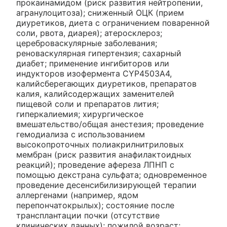
прокаинамидом (риск развития нейтропении,
агранулоцитоза); сниженный ОЦК (прием
диуретиков, диета с ограничением поваренной
соли, рвота, диарея); атеросклероз;
цереброваскулярные заболевания;
реноваскулярная гипертензия; сахарный
диабет; применение ингибиторов или
индукторов изофермента CYP4503A4,
калийсберегающих диуретиков, препаратов
калия, калийсодержащих заменителей
пищевой соли и препаратов лития;
гиперкалиемия; хирургическое
вмешательство/общая анестезия; проведение
гемодиализа с использованием
высокопроточных полиакрилнитриловых
мембран (риск развития анафилактоидных
реакций); проведение афереза ЛПНП с
помощью декстрана сульфата; одновременное
проведение десенсибилизирующей терапии
аллергенами (например, ядом
перепончатокрылых); состояние после
трансплантации почки (отсутствие
клинических данных); пожилой возраст;