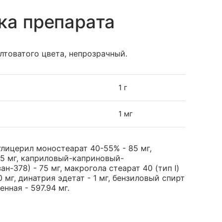
ка препарата
лтоватого цвета, непрозрачный.
1 г
1 мг
глицерил моностеарат 40-55% - 85 мг,
25 мг, каприловый-каприновый-
378) - 75 мг, макрогола стеарат 40 (тип I)
0 мг, динатрия эдетат - 1 мг, бензиловый спирт
енная - 597.94 мг.