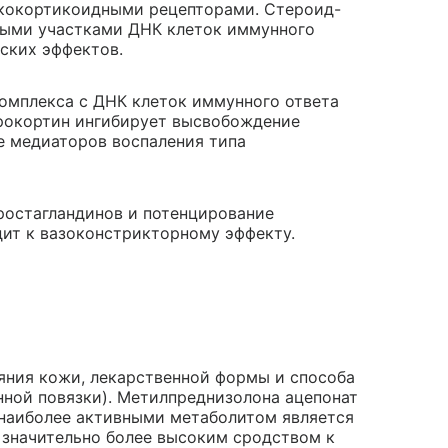
юкокортикоидными рецепторами. Стероид-
ными участками ДНК клеток иммунного
ских эффектов.
комплекса с ДНК клеток иммунного ответа
крокортин ингибирует высвобождение
е медиаторов воспаления типа
ростагландинов и потенцирование
ит к вазоконстрикторному эффекту.
яния кожи, лекарственной формы и способа
нной повязки). Метилпреднизолона ацепонат
 наиболее активными метаболитом является
 значительно более высоким сродством к