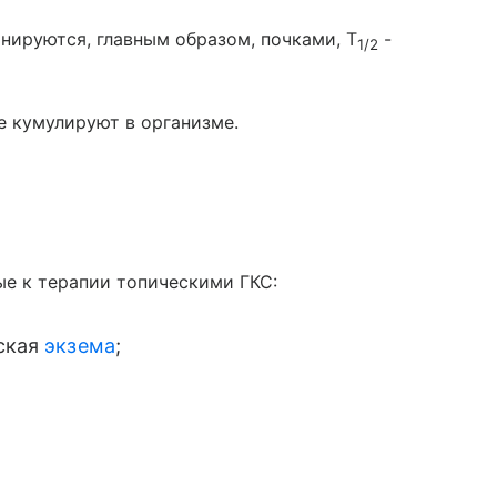
ируются, главным образом, почками, T
-
1/2
е кумулируют в организме.
ые к терапии топическими ГКС:
тская
экзема
;