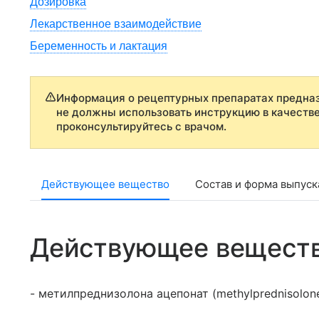
Дозировка
Лекарственное взаимодействие
Беременность и лактация
Информация о рецептурных препаратах предназ
не должны использовать инструкцию в качеств
проконсультируйтесь с врачом.
Действующее вещество
Состав и форма выпуск
Действующее вещест
- метилпреднизолона ацепонат (methylprednisolon