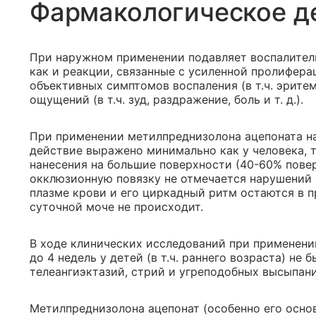
Фармакологическое д
При наружном применении подавляет воспалител
как и реакции, связанные с усиленной пролифера
объективных симптомов воспаления (в т.ч. эритема
ощущений (в т.ч. зуд, раздражение, боль и т. д.).
При применении метилпреднизолона ацепоната н
действие выражено минимально как у человека, т
нанесения на большие поверхности (40-60% пове
окклюзионную повязку не отмечается нарушений 
плазме крови и его циркадный ритм остаются в п
суточной моче не происходит.
В ходе клинических исследований при применении
до 4 недель у детей (в т.ч. раннего возраста) не
телеангиэктазий, стрий и угреподобных высыпани
Метилпреднизолона ацепонат (особенно его осно