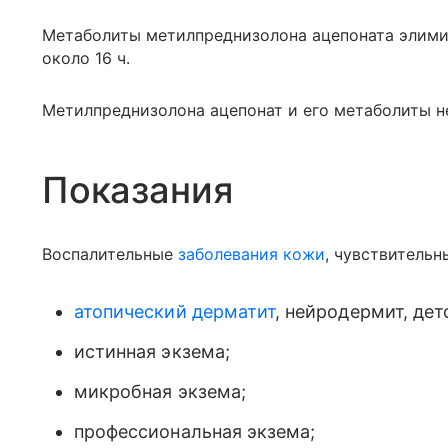
Метаболиты метилпреднизолона ацепоната элимин
около 16 ч.
Метилпреднизолона ацепонат и его метаболиты н
Показания
Воспалительные
заболевания кожи
, чувствительн
атопический дерматит
, нейродермит, де
истинная экзема;
микробная экзема;
профессиональная экзема;