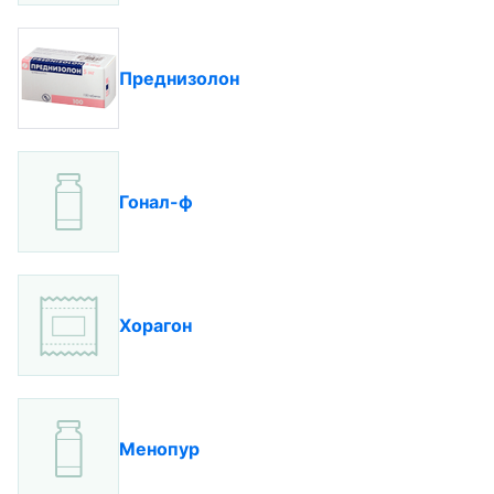
Преднизолон
Гонал-ф
Хорагон
Менопур