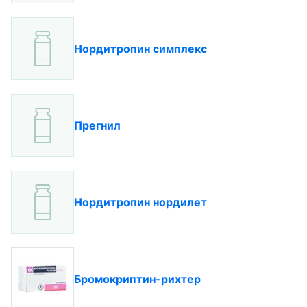
Нордитропин симплекс
Прегнил
Нордитропин нордилет
Бромокриптин-рихтер