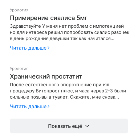
формируйца твёрдая оболоч…
Урология
Примирение сиалиса 5мг
Здравствуйте У меня нет проблем с импотенцией
но для интереса решил попробовать сиалис разочек
в день рождения девушки так как начитался
положительных отзывов, так как проблем с
Читать дальше
импотенцией нет решил купить самую слабую
дозировку 5мг, стоит конечно не дешиво и после
того как прочитал способ исполь…
Урология
Хранический простатит
После естественного опорожнение принял
процедуру Витопрост плюс, и часа через 2-3 были
сильные позывы в туалет. Скажите, мне снова
вводить Витопрост, должно быть все смыло или это
Читать дальше
нормально?
Показать ещё