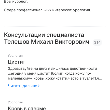
Врач-уролог.
Сфера профессиональных интересов: урология.
Консультации специалиста
Телешов Михаил Викторович
314
Урология
Цистит
Здравствуйте,на днях я лишилась девственности
.сегодня у меня цистит (болит ,когда хожу по-
маленькому+ кровь ,хожу,кстати,часто в туалет).что
это может быть и какие анализы следует мне сдать
Читать дальше
?заранее спасибо за ответ
Урология
Кровь в сперме