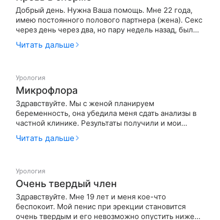
Добрый день. Нужна Ваша помощь. Мне 22 года,
имею постоянного полового партнера (жена). Секс
через день через два, но пару недель назад, был
перерыв в 11 дней, после того был половой акт и
Читать дальше
все было как обычно, после того через 3 дня снова
был половой акт, но уже обнаружил кровь в сперме.
Читал мног…
Урология
Микрофлора
Здравствуйте. Мы с женой планируем
беременность, она убедила меня сдать анализы в
частной клинике. Результаты получили и мои
результаты как сказал врач гинеколог не хорошие, а
Читать дальше
именно: streptococcus anginosus group F рост:
5*10^4 кл\мл. немного почитав в интернете я
выяснил что это может быть причин…
Урология
Очень твердый член
Здравствуйте. Мне 19 лет и меня кое-что
беспокоит. Мой пенис при эрекции становится
очень твердым и его невозможно опустить ниже