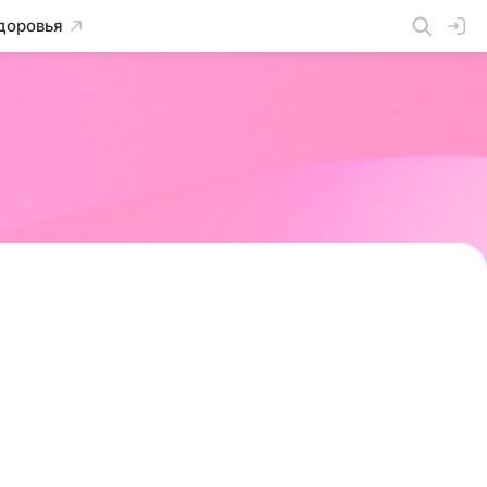
доровья