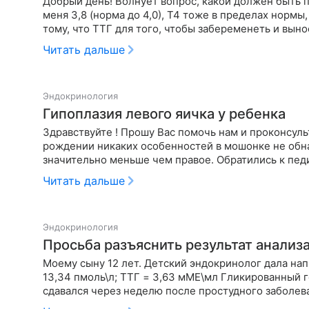
Добрый день! Волнует вопрос, какой должен быть 
меня 3,8 (норма до 4,0), Т4 тоже в пределах нормы,
тому, что ТТГ для того, чтобы забеременеть и вын
Читать дальше
Эндокринология
Гипоплазия левого яичка у ребенка
Здравствуйте ! Прошу Вас помочь нам и проконсультировать. Моему сыну сейчас исполнилось 3 года. При
рождении никаких особенностей в мошонке не обн
значите
Читать дальше
Эндокринология
Просьба разъяснить результат анализ
Моему сыну 12 лет. Детский эндокринолог дала напр
13,34 пмоль\л; ТТГ = 3,63 мМЕ\мл Гликированный г
сдавался через неделю после простудного заболев