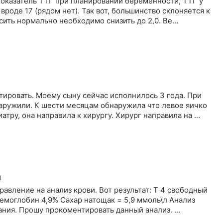
показатель ТТГ при планировании беременности, ТТГ у
 вроде 17 (рядом нет). Так вот, большинство склоняется к
осить нормально необходимо снизить до 2,0. Ве…
аружили. К шести месяцам обнаружила что левое яичко
льно меньше чем правое. Обратились к педиатру, она направила к хирургу. Хирург направила на …
а
авление на анализ крови. Вот результат: Т 4 свободный
емоглобин 4,9% Сахар натощак = 5,9 ммоль\л Анализ
ания. Прошу прокоментировать данный анализ. …