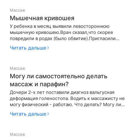
Массаж
Мышечная кривошея
У ребенка в месяц выявили левостороннюю
мышечную кривошею.Врач сказал,что скорее
повредили в родах (было обвитие).Пригласили
массажистку,но она делает просто общий
Читать дальше
оздоровительный.А какой массаж нужен именно
при кривошее,чтобы исправить деффект?Нам уже
6мес.,делаем второй курс массаж,но кажется нуж…
Массаж
Могу ли самостоятельно делать
массаж и парафин?
Дочери 2-х лет поставили диагноз вальгусная
деформация голеностопа. Водить к массажисту не
могу физический - работаю. Что делать? Могу ли
самостоятельно делать массаж и парафин?
Читать дальше
Массаж