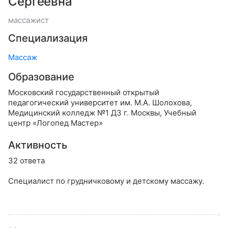
Сергеевна
массажист
Специализация
Массаж
Образование
Московский государственный открытый
педагогический университет им. М.А. Шолохова,
Медицинский колледж №1 ДЗ г. Москвы, Учебный
центр «Логопед Мастер»
Активность
32 ответа
Специалист по грудничковому и детскому массажу.