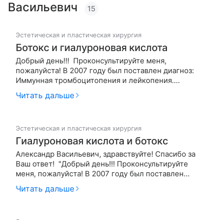
Васильевич
15
Эстетическая и пластическая хирургия
Ботокс и гиалуроновая кислота
Добрый день!!! Проконсультируйте меня,
пожалуйста! В 2007 году был поставлен диагноз:
Иммунная тромбоцитопения и лейкопения.
Миэлограмма атипичных клеток не выявила.
Читать дальше
Количество тромбоцитов на сегодняшний день 130.
Лейкоциты 4,5. Коагулограмма в норме, как и
биохимический анализ. Месяц назад, на п…
Эстетическая и пластическая хирургия
Гиалуроновая кислота и ботокс
Александр Васильевич, здравствуйте! Спасибо за
Ваш ответ! "Добрый день!!! Проконсультируйте
меня, пожалуйста! В 2007 году был поставлен
диагноз: Иммунная тромбоцитопения и лейкопения.
Читать дальше
Миэлограмма атипичных клеток не выявила.
Количество тромбоцитов на сегодняшний день 130.
Лейкоциты 4,5. Коагулог…