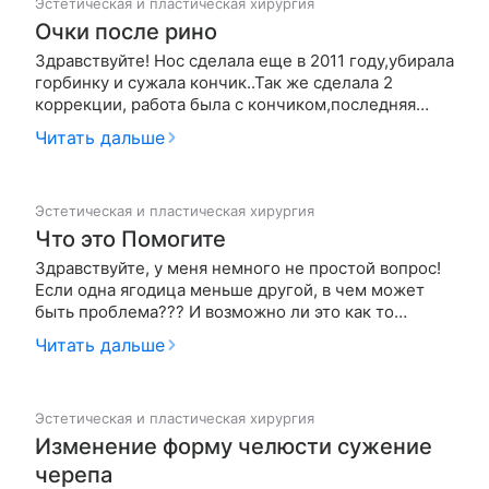
Эстетическая и пластическая хирургия
Очки после рино
Здравствуйте! Нос сделала еще в 2011 году,убирала
горбинку и сужала кончик..Так же сделала 2
коррекции, работа была с кончиком,последняя
была в апреле этого года. Сейчас беспокоит то , что
Читать дальше
когда одеваю легкие очки , то болит спинка носа..
Тяжело их носить(((( может ли это привести к
ухудшению, и чт…
Эстетическая и пластическая хирургия
Что это Помогите
Здравствуйте, у меня немного не простой вопрос!
Если одна ягодица меньше другой, в чем может
быть проблема??? И возможно ли это как то
исправить? Заметила это давно, и немного
Читать дальше
напрягает! Сама не полная, вот тип фигуры
перевернутый треугольник, ягодицы заметно
разные. Даже когда начинаю немного н…
Эстетическая и пластическая хирургия
Изменение форму челюсти сужение
черепа