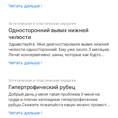
Читать дальше
Эстетическая и пластическая хирургия
Односторонний вывих нижней
челюсти
Здравствуйте. Мне диагностировали вывих нижней
челюсти односторонний. Ему уже около 3 месяцев.
Лечат консервативно: шины, которые как будто
вправляют челюсть обратно. Левый сустав, который
Читать дальше
собственно, "вышел" с места становится обратно не
хочет, истончен. Врачи говорят о том, что нужно
примерно 1…
Эстетическая и пластическая хирургия
Гипертрофический рубец
Добрый день,у меня такая проблема У меня на
груди и плечах келоидные гипертрофические
рубцы.Скажите пожалуйста какую можно провести
профелактику для снижения этих рубцов?
Читать дальше