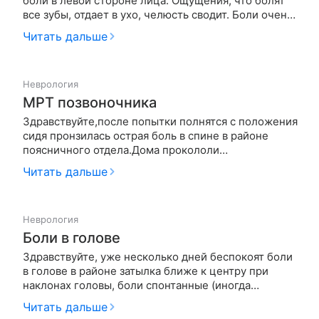
боли в левой стороне лица. Ощущения, что болят
все зубы, отдает в ухо, челюсть сводит. Боли очень
сильные. Не помогают обезболивающие.
Читать дальше
Происходит это, как правило, ночью. Длится в
течении часа и само проходит. Так уже было года
три назад. Прошло само…
Неврология
МРТ позвоночника
Здравствуйте,после попытки полнятся с положения
сидя пронзилась острая боль в спине в районе
поясничного отдела.Дома прокололи
диклофенак,немного отпустило,но появилось
Читать дальше
чувство жжения в районе лопаток,боль под левым
ребром .Боль под ребром переодически
отпускала,но дискомфорт чувствовался постоянно…
Неврология
Боли в голове
Здравствуйте, уже несколько дней беспокоят боли
в голове в районе затылка ближе к центру при
наклонах головы, боли спонтанные (иногда
появляются иногда их совсем нет) в прямом
Читать дальше
положении головы болей нет. При наклонах головы