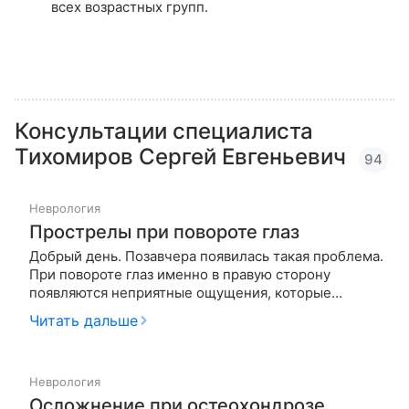
всех возрастных групп.
Консультации специалиста
Тихомиров Сергей Евгеньевич
94
Неврология
Прострелы при повороте глаз
Добрый день. Позавчера появилась такая проблема.
При повороте глаз именно в правую сторону
появляются неприятные ощущения, которые
похожи на удар током, который ощущается в
Читать дальше
верхней части тела, а именно в горле, груди и
расходится в руки. Эти ощущения сопровождаются
небольшим головокружением и как б…
Неврология
Осложнение при остеохондрозе