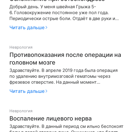
Добрый день. У меня швейная Грыжа 5-
6. Головокружение постоянное уже пол года.
Периодически острые боли. Отдаёт в две руки и
лопатку когда острый период. Голова как в тумане.
Читать дальше
Как избавиться от головокружение? Протрузии 1-,
2-3. Посетила невролога-мануала. Сказал
смещение в атланте. Покрутил. Тепер…
Неврология
Противопоказания после операции на
головном мозге
Здравствуйте. В апреле 2019 года была операция
по удалению внутримозговой гематомы через
фрезевое отверстие. На данный момент
большинство функций почти восстановились.
Читать дальше
Давление в пределах 120/80. Осенью 2020 года
начались приступы эпилепсии. Частота приступов
приблизительно раз в полгода. Принимаю …
Неврология
Воспаление лицевого нерва
Здравствуйте. В данный период см ильно беспокоят