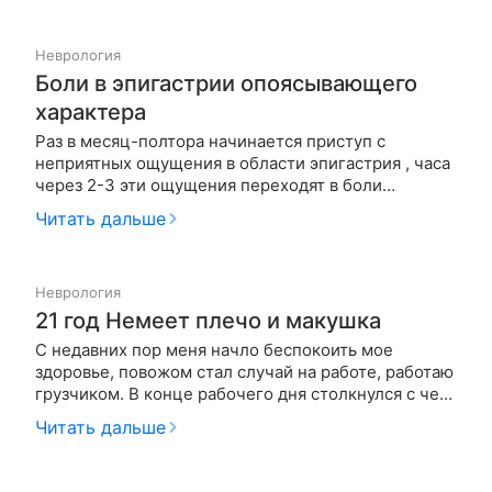
в лево или вправо слышан звук похожий на звук
песка с последующей болью в г…
Неврология
Боли в эпигастрии опоясывающего
характера
Раз в месяц-полтора начинается приступ с
неприятных ощущения в области эпигастрия , часа
через 2-3 эти ощущения переходят в боли
опоясывающего характера, сжимает спину, боли
Читать дальше
схваткообразные то схватит пик боли потом через
минуту отпустит при этом знобит, падает давление
затем резко кидает в пот и в…
Неврология
21 год Немеет плечо и макушка
С недавних пор меня начло беспокоить мое
здоровье, повожом стал случай на работе, работаю
грузчиком. В конце рабочего дня столкнулся с чем
то вроде панической атакой, тахикардия, несение
Читать дальше
конечностей и т.д. Сдал кровь и мочу, все в норме,
на экг тоже все в порядке, но вот последние три
дня немеет ле…