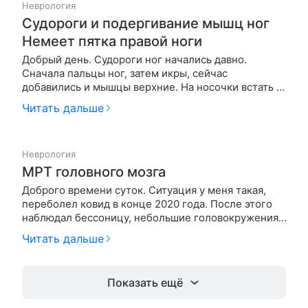
Неврология
Судороги и подергивание мышц ног
Немеет пятка правой ноги
Добрый день. Судороги ног начались давно.
Сначала пальцы ног, затем икры, сейчас
добавились и мышцы верхние. На носочки встать не
могу, сводит. Последнее время стали подергиваться
Читать дальше
мышцы. Как будто тикают и видно их движение.
Сначала в вечернее время, теперь постоянно.
Заснуть становится не возможн…
Неврология
МРТ головного мозга
Доброго времени суток. Ситуация у меня такая,
переболел ковид в конце 2020 года. После этого
наблюдал бессоницу, небольшие головокружения,
рассеяность, проблемы с памятью. Пошел на прием
Читать дальше
в неврологу, сдал анализы, сделал узи сосудо шеи
(все норм), и мрт головного мозга. Получил
результаты и был шок…
Показать ещё