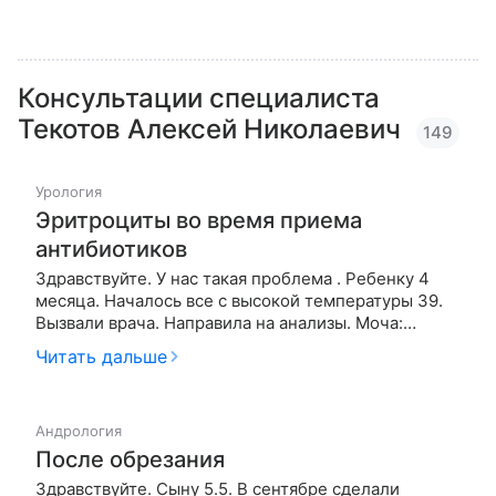
Консультации специалиста
Текотов Алексей Николаевич
149
Урология
Эритроциты во время приема
антибиотиков
Здравствуйте. У нас такая проблема . Ребенку 4
месяца. Началось все с высокой температуры 39.
Вызвали врача. Направила на анализы. Моча:
лейкоциты на все поле зрения, белок 0.73,
Читать дальше
бактерий много, слизь увеличена. Кровь:
лейкоциты 27.5, соэ 28, сегментоядерные 60.
Остальные показатели в норме. Постав…
Андрология
После обрезания
Здравствуйте. Сыну 5.5. В сентябре сделали