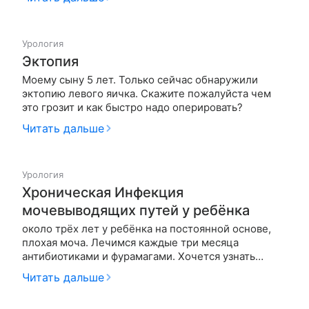
3:55, тестостерон 0,03. 46 ху,Яички в паховом
канале. Врачи только и говорят ждать до года. Что
можете сказать? Насколько…
Урология
Эктопия
Моему сыну 5 лет. Только сейчас обнаружили
эктопию левого яичка. Скажите пожалуйста чем
это грозит и как быстро надо оперировать?
Читать дальше
Урология
Хроническая Инфекция
мочевыводящих путей у ребёнка
около трёх лет у ребёнка на постоянной основе,
плохая моча. Лечимся каждые три месяца
антибиотиками и фурамагами. Хочется узнать
Причину , точный диагноз и другое более щадящее
Читать дальше
лечение