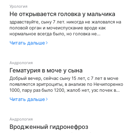
Урология
Не открывается головка у мальчика
здравствуйте, сыну 7 лет. никогда не жаловался на
половой орган и мочеиспускание вроде как
нормальное всегда было, но головка не
открывается вообще, на приеме на говорили чтоб
Читать дальше
мы самостоятельно ежедневно натягивали кожицу.
а у дочери были синихеи и нам прописали овестин,
нам помогла мазь, а можно л…
Андрология
Гематурия в моче у сына
Добрый вечер, сейчас сыну 15 лет, с 7 лет в моче
появляются эритроциты, в анализе по Нечипоренко
1000, пару раз было 1200, жалоб нет, узс почек в
норме, простата в норме, б/х крови б/о, с детства
Читать дальше
частые носовые кровотечения, коагулограмма в
норме, тромбоциты в оак норма, педиатр скащал
только наблю…
Андрология
Вродженный гидронефроз