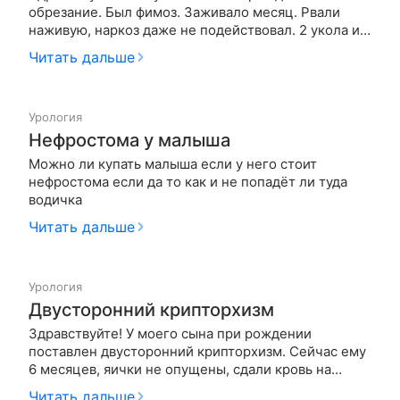
обрезание. Был фимоз. Заживало месяц. Рвали
наживую, наркоз даже не подействовал. 2 укола и
ноль эффекта. Зажил. Все вроде норм. Но меня
Читать дальше
беспокоит цвет ободка головки фиолетово-
голубой. Странный как неживой. Писюлек стал
болеть в покое, когда не писает. …
Урология
Нефростома у малыша
Можно ли купать малыша если у него стоит
нефростома если да то как и не попадёт ли туда
водичка
Читать дальше
Урология
Двусторонний крипторхизм
Здравствуйте! У моего сына при рождении
поставлен двусторонний крипторхизм. Сейчас ему
6 месяцев, яички не опущены, сдали кровь на
гормоны ЛГ 1.70, ФСГ 1.00, антимюллер гормон
Читать дальше