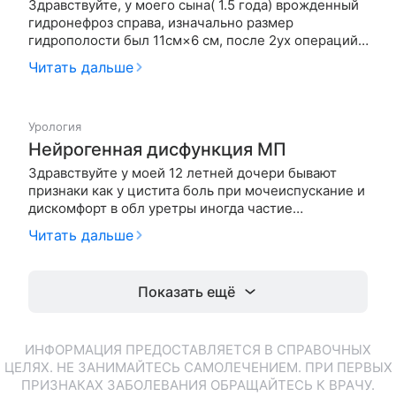
Здравствуйте, у моего сына( 1.5 года) врожденный
гидронефроз справа, изначально размер
гидрополости был 11см×6 см, после 2ух операций
гидрополость уменьшилась, сказали делать узи
Читать дальше
каждые 3 месяца, предпоследнее узи( 4.10.2018)
показало размер 2.4 см, сегодняшнее узи(
26.01.2019) 2.8 см×2.1 см, делал…
Урология
Нейрогенная дисфункция МП
Здравствуйте у моей 12 летней дочери бывают
признаки как у цистита боль при мочеиспускание и
дискомфорт в обл уретры иногда частие
мочеиспускание сдали анализи хорошие и узд
Читать дальше
ничего необычного нет уролог поставил диагноз
Нейрогенная дисфункция МП помогите пожалуйста,
как лечить и что это за болезнь?
Показать ещё
ИНФОРМАЦИЯ ПРЕДОСТАВЛЯЕТСЯ В СПРАВОЧНЫХ
ЦЕЛЯХ. НЕ ЗАНИМАЙТЕСЬ САМОЛЕЧЕНИЕМ. ПРИ ПЕРВЫХ
ПРИЗНАКАХ ЗАБОЛЕВАНИЯ ОБРАЩАЙТЕСЬ К ВРАЧУ.