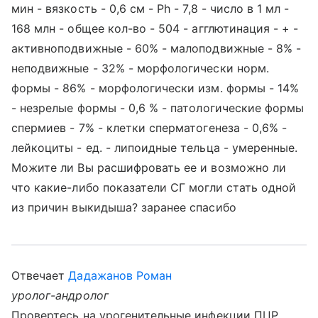
мин - вязкость - 0,6 см - Ph - 7,8 - число в 1 мл -
168 млн - общее кол-во - 504 - агглютинация - + -
активноподвижные - 60% - малоподвижные - 8% -
неподвижные - 32% - морфологически норм.
формы - 86% - морфологически изм. формы - 14%
- незрелые формы - 0,6 % - патологические формы
спермиев - 7% - клетки сперматогенеза - 0,6% -
лейкоциты - ед. - липоидные тельца - умеренные.
Можите ли Вы расшифровать ее и возможно ли
что какие-либо показатели СГ могли стать одной
из причин выкидыша? заранее спасибо
Отвечает
Дадажанов Роман
уролог-андролог
Провертесь на урогенительные инфекции ПЦР