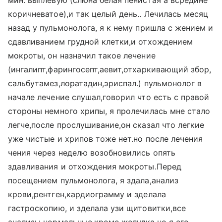
мин. выплевую (слюна белая пенистая а всредине
коричневатое),и так целый день.. Лечилась месяц
назад у пульмонолога, я к нему пришла с жением и
сдавливанием грудной клетки,и отхождением
мокроты, он назначил такое лечение
(ингалипт,фарингосепт,аевит,отхаркивающий збор,
сальбутамез,лоратадин,эриспал.) пульмонолог в
начале лечение слушал,говорил что есть с правой
стороны немного хрипы, я пролечилась мне стало
легче,после прослушивание,он сказал что легкие
уже чистые и хрипов тоже нет.но после лечения
чения через неделю возобновились опять
здавливания и отхождения мокроты.Перед
посещением пульмонолога, я здала,анализ
крови,рентген,кардиограмму и зделала
гастроскопию, и зделала узи щитовитки,все