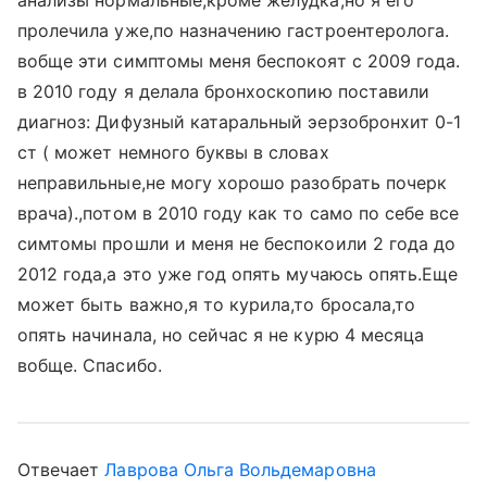
анализы нормальные,кроме желудка,но я его
пролечила уже,по назначению гастроентеролога.
вобще эти симптомы меня беспокоят с 2009 года.
в 2010 году я делала бронхоскопию поставили
диагноз: Дифузный катаральный эерзобронхит 0-1
ст ( может немного буквы в словах
неправильные,не могу хорошо разобрать почерк
врача).,потом в 2010 году как то само по себе все
симтомы прошли и меня не беспокоили 2 года до
2012 года,а это уже год опять мучаюсь опять.Еще
может быть важно,я то курила,то бросала,то
опять начинала, но сейчас я не курю 4 месяца
вобще. Спасибо.
Отвечает
Лаврова Ольга Вольдемаровна