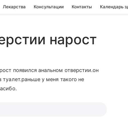
Лекарства
Консультации
Контакты
Календарь з
ерстии нарост
арост появился анальном отверстии.он
в туалет.раньше у меня такого не
пасибо.