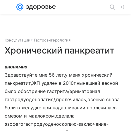
Консультации
Гастроэнтерология
Хронический панкреатит
анонимно
Здравствуйте,мне 56 лет,у меня хронический
панкреатит,ЖП удален в 2010г,нынешней весной
было обострение гастрита/эриматозная
гастродуоденопатия/,пролечилась,осенью снова
боли в желудке при надавливании,пролечилась
омезом и маалоксом,сделала
эзофагогастродуоденоскопию-заключение-