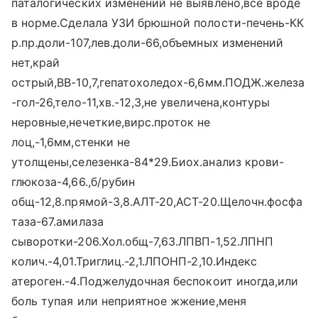
паталогических изменений не выявлено,все вроде
в норме.Сделала УЗИ брюшной полости-печень-КК
р.пр.доли-107,лев.доли-66,объемных изменений
нет,край
острый,ВВ-10,7,гепатохоледох-6,6мм.ПОДЖ.железа
-гол-26,тело-11,хв.-12,3,не увеличена,контуры
неровные,нечеткие,вирс.проток не
лоц,-1,6мм,стенки не
утолщены,селезенка-84*29.Биох.анализ крови-
глюкоза-4,66.,б/рубин
общ-12,8.прямой-3,8.АЛТ-20,АСТ-20.Щелочн.фосфа
таза-67.амилаза
сыворотки-206.Хол.общ-7,63.ЛПВП-1,52.ЛПНП
колич.-4,01.Триглиц.-2,1.ЛПОНП-2,10.Индекс
атероген.-4.Поджелудочная беспокоит иногда,или
боль тупая или неприятное жжение,меня