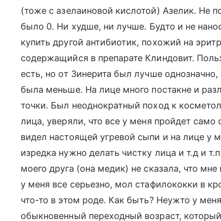
(тоже с азелаиновой кислотой) Азелик. Не п
было 0. Ни худше, ни лучше. Будто и не нано
купить другой антибиотик, похожий на эрит
содержащийся в препарате Клиндовит. Поль
есть, но от Зинерита был лучше однозначно, 
была меньше. На лице много постакне и ра
точки. Был неоднократный поход к косметол
лица, уверяли, что все у меня пройдет само 
видел настоящей угревой сыпи и на лице у м
изредка нужно делать чистку лица и т.д и т.п
моего друга (она медик) не сказала, что мн
у меня все серьезно, мол стафилококки в к
что-то в этом роде. Как быть? Неужто у меня
обыкновенный переходный возраст, который