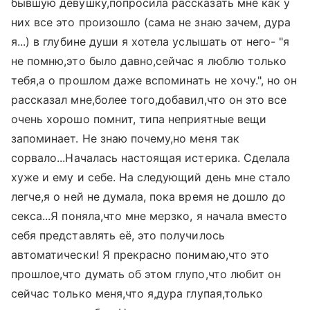
бывшую девушку,попросила рассказать мне как у
них все это произошло (сама не знаю зачем, дура
я...) в глубине души я хотела услышать от него- "я
не помню,это было давно,сейчас я люблю только
тебя,а о прошлом даже вспоминать не хочу.", но он
рассказал мне,более того,добавил,что он это все
очень хорошо помнит, типа неприятные вещи
запоминает. Не знаю почему,но меня так
сорвало...Началась настоящая истерика. Сделала
хуже и ему и себе. На следующий день мне стало
легче,я о ней не думала, пока время не дошло до
секса...Я поняла,что мне мерзко, я начала вместо
себя представлять её, это получилось
автоматически! Я прекрасно понимаю,что это
прошлое,что думать об этом глупо,что любит он
сейчас только меня,что я,дура глупая,только