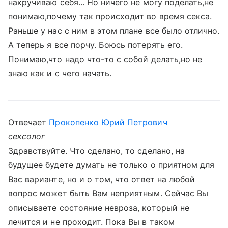
накручиваю себя... Но ничего не могу поделать,не
понимаю,почему так происходит во время секса.
Раньше у нас с ним в этом плане все было отлично.
А теперь я все порчу. Боюсь потерять его.
Понимаю,что надо что-то с собой делать,но не
знаю как и с чего начать.
Отвечает
Прокопенко Юрий Петрович
сексолог
Здравствуйте. Что сделано, то сделано, на
будущее будете думать не только о приятном для
Вас варианте, но и о том, что ответ на любой
вопрос может быть Вам неприятным. Сейчас Вы
описываете состояние невроза, который не
лечится и не проходит. Пока Вы в таком