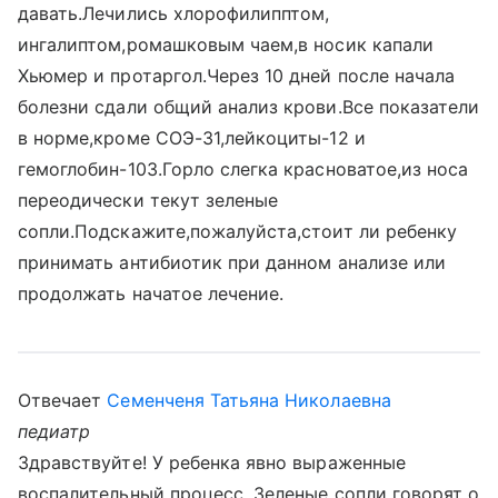
давать.Лечились хлорофилипптом,
ингалиптом,ромашковым чаем,в носик капали
Хьюмер и протаргол.Через 10 дней после начала
болезни сдали общий анализ крови.Все показатели
в норме,кроме СОЭ-31,лейкоциты-12 и
гемоглобин-103.Горло слегка красноватое,из носа
переодически текут зеленые
сопли.Подскажите,пожалуйста,стоит ли ребенку
принимать антибиотик при данном анализе или
продолжать начатое лечение.
Отвечает
Семенченя Татьяна Николаевна
педиатр
Здравствуйте! У ребенка явно выраженные
воспалительный процесс. Зеленые сопли говорят о