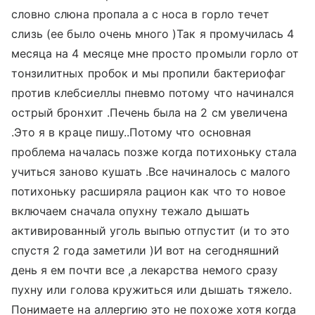
словно слюна пропала а с носа в горло течет
слизь (ее было очень много )Так я промучилась 4
месяца на 4 месяце мне просто промыли горло от
тонзилитных пробок и мы пропили бактериофаг
против клебсиеллы пневмо потому что начинался
острый бронхит .Печень была на 2 см увеличена
.Это я в краце пишу..Потому что основная
проблема началась позже когда потихоньку стала
учиться заново кушать .Все начиналось с малого
потихоньку расширяла рацион как что то новое
включаем сначала опухну тежало дышать
активированный уголь выпью отпустит (и то это
спустя 2 года заметили )И вот на сегодняшний
день я ем почти все ,а лекарства немого сразу
пухну или голова кружиться или дышать тяжело.
Понимаете на аллергию это не похоже хотя когда