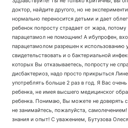
ЗДравствуйте! Ты не только критичны, вы оп
доктор, найдите другого, но не эксперимент
нормально переносится детьми и дает облег
ребенок попросту страдает от жара, потому
парацетамол не помощник! А ибупрофен, вхо
парацетамолом разрешен к использованию у
свидетельствовать и о бактериальной инфекц
которых Вы отказываетесь, попросту не спр
дисбактериоз, надо просто прикрыться Ли
употреблять больше 2 раз в год. Я Вас очен
ребенка, не имея высшего медицинског образ
ребенка. Понимаю, Вы можете не доверять св
не занимайтесь, пожалуйста, самолечением
знания и опыт! С уважением, Бутузова Олес