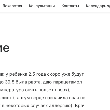
Лекарства
Консультации
Контакты
Календарь з
ие
: у ребенка 2.5 года скоро уже будут
до 39,5 была рвота, даю парацетамол
емпература опять ползет вверх),
липт (тантум верде назначила врач не
т в некоторых случаях аллергию). Врач