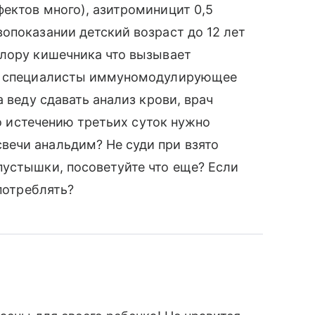
ектов много), азитроминицит 0,5
опоказании детский возраст до 12 лет
флору кишечника что вызывает
аю специалисты иммуномодулирующее
а веду сдавать анализ крови, врач
По истечению третьих суток нужно
ечи анальдим? Не суди при взято
пустышки, посоветуйте что еще? Если
употреблять?