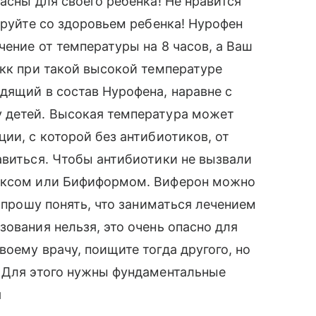
асны для своего ребенка! Не нравится
ируйте со здоровьем ребенка! Нурофен
чение от температуры на 8 часов, а Ваш
 кк при такой высокой температуре
дящий в состав Нурофена, наравне с
 детей. Высокая температура может
ии, с которой без антибиотиков, от
авиться. Чтобы антибиотики не вызвали
нексом или Бифиформом. Виферон можно
ь прошу понять, что заниматься лечением
ования нельзя, это очень опасно для
оему врачу, поищите тогда другого, но
! Для этого нужны фундаментальные
я