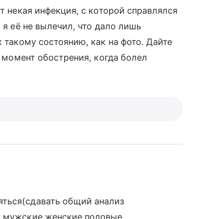
ет некая инфекция, с которой справлялся
 я её не вылечил, что дало лишь
к такому состоянию, как на фото. Дайте
в момент обострения, когда болел
яться(сдавать общий анализ
а мужские,женские половые