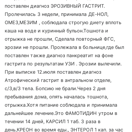
поставлен диагноз ЭРОЗИВНЫЙ ГАСТРИТ.
Пролечилась 3 недели, принимала ДЕ-НОЛ,
ОМЕЗ,МЕЗИМ , соблюдала строгую диету вплоть
каша на воде и куринный бульон.Тошнота и
отрыжка не прошли, Сделала повторный ФГС,
эрозии не прошли. Пролежала в больнице,где был
поставлен также диагноз панкреатит на фоне
гастрита по результатам УЗИ . Эрозии вылечили.
При выписке 12.июля поставлен диагноз
Атрофический гастрит в антральном отделе,
с/3,в/3 тела. Бопсию не брали.Через 2 дня
пребывания дома, опять началась тошнота,
отрыжка.Хотя питание соблюдала и принимала
дальнейшее лечение.Это ФАМОТИДИН утром в
течении 14 дней, КАРСИЛ 1 таб. 3 раза в
день,КРЕОН во время еды., ЭНТЕРОЛ 1 кап. за час