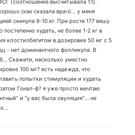
ФСГ (соотношение высчитывала 1.1).
орошо (как сказала врач)... у меня
ией скинула 9-10 кг. При росте 177 вешу
 постепенно худеть, не более 1-2 кг в
ия клостилбегитом в дозировке 50 мг с 5
 дц - нет доминантного фолликула. В
6... Скажите, насколько уместно
ровке 100 мг? есть надежда, что
ставить попытки стимуляции и худеть
ратом Гонал-ф? я уже просто мечтаю
ный" и "у вас была овуляция"... не
...