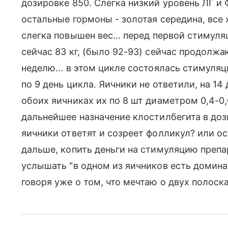
дозировке 850. Слегка низкий уровень ЛГ и 
остальные гормоны - золотая середина, все х
слегка повышен вес... перед первой стимуляц
сейчас 83 кг, (было 92-93) сейчас продолжаю
неделю... в этом цикле состоялась стимуляц
по 9 день цикла. Яичники не ответили, на 14
обоих яичниках их по 8 шт диаметром 0,4-0,
дальнейшее назначение клостилбегита в дози
яичники ответят и созреет фолликул? или о
дальше, копить деньги на стимуляцию препа
услышать "в одном из яичников есть доминант
говоря уже о том, что мечтаю о двух полосках