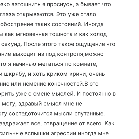
зко затошнить я проснусь, а бывает что
 глаза открываются. Это уже стало
обострение таких состояний. Иногда
ы как мгновенная тошнота и как холод
0 секунд. После этого такое ощущение что
ояние выходит из под контроля,можно
что я начинаю метаться по комнате,
и шкрябу, и хоть криком кричи, очень
ние или немение конечностей.В это
ворить уже о смене мыслей. И постоянно в
е могу, здравый смысл мне не
огу состедоточится мысли спутанные.
раздражает все, отвращение от всего. Как
ь сильные вспышки агрессии иногда мне