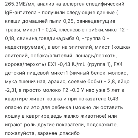
265.3МЕ/мл, анализ на аллерген специфический
IgE-антитела - получили следующие данные (
клещи домашней пыли 0,25, раннецветущие
травы, микст1 - 0,24, плесневые грибки,микст12 -
0,18, свинина,говядина,рыба 0, -группа 0 -
недектируемая), а вот на эпителий, микст (кошка/
эпителий, собака/эпителий, лошадь/перхоть,
корова/перхоть) EX1 -0,43 IU/mL (группа 1), FX4
детский пищевой микст1 (яичный белок, молоко,
мука пшеничная, арахис, соевые бобы) - 2,8, яйцо
-2,31, а просто молоко F2 -0.0 У нас уже 5 лет в
квартире живет кошка и при показателе 0,43
опасно ли это для ребенка (можно ли оставить
кошку в квартире,ведь жалко животное) или
играют роль другие показатели, подскажите,
пожалуйста, заранее ,спасибо