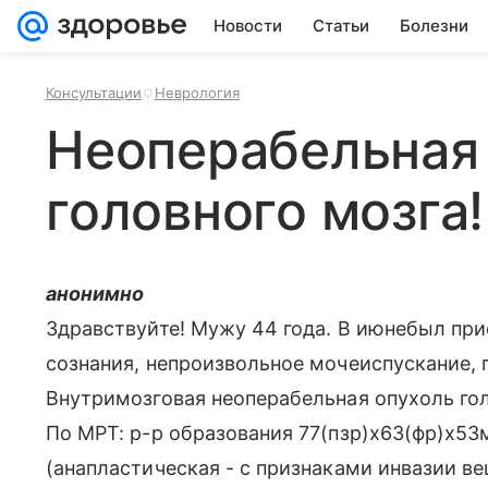
Новости
Статьи
Болезни
Консультации
Неврология
Неоперабельная
головного мозга
анонимно
Здравствуйте! Мужу 44 года. В июнебыл прис
сознания, непроизвольное мочеиспускание, 
Внутримозговая неоперабельная опухоль гол
По МРТ: р-р образования 77(пзр)х63(фр)х5
(анапластическая - с признаками инвазии в