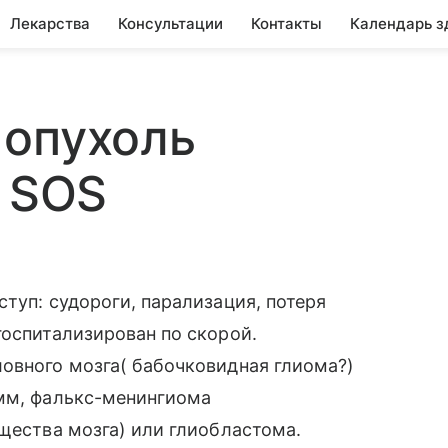
Лекарства
Консультации
Контакты
Календарь з
 опухоль
! SOS
туп: судороги, парализация, потеря
госпитализирован по скорой.
овного мозга( бабочковидная глиома?)
3мм, фалькс-менингиома
ещества мозга) или глиобластома.