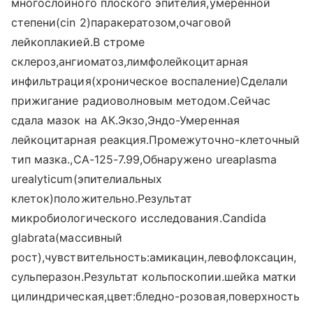
многослойного плоского эпителия,умеренной
степени(cin 2)паракератозом,очаговой
лейкоплакией.В строме
склероз,ангиоматоз,лимфолейкоцитарная
инфильтрация(хроническое воспаление)Сделали
прижигание радиоволновым методом.Сейчас
сдала мазок на АК.Экзо,Эндо-Умеренная
лейкоцитарная реакция.Промежуточно-клеточный
тип мазка.,СА-125-7.99,Обнаружено ureaplasma
urealyticum(эпителиальных
клеток)положительно.Результат
микробиологического исследования.Candida
glabrata(массивный
рост),чувствительность:амикацин,левофлоксацин,
сульперазон.Результат кольпоскопии.шейка матки
цилиндрическая,цвет:бледно-розовая,поверхность