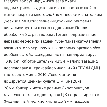
гладкая,вокруг наружного зева очаги
эндометриоза,выделения из ц.к. светлые.шейка
матки покрыта многослойным плоским эпителием
,реакция МПЭ:побледнение,граница эпителия
визуализируется,железы единичные,После
обработки 3% раствором Люголя :окрашивание
неравномерное,по задней губе-"мозаика"+явления
вагинита. осмотр наружных половых органов :без
особенностей.Исследование на папилрма вирус
16.18 (эп. кл)отрицательный.УЗИ малого таза.Вид
исследования- трансабдоминальный+ТВУЗИ.ДМЦ-
гистерэктомия в 2010г.Тело матки не
лоцируется.Шейка- культя ш.м.16на26на
28мм.Контуры четкие.ровные.Эхоструктура
мышечного слоя однородная.Ц.К.не расширен,в в
3-единичный мелкие кисты до 3мм. д.вдоль