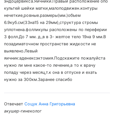
эндоцервикса.Яичники.Правый расположение опо
культей шейки матки,малоподвижен.контуры
нечеткие,ровные.размеры(мм.)объем
6.9куб.см(33на15 на 29мм),структура стромы
уплотнена.фолликулы расположены по переферии
3 фолл.До 7 мм. д.,в в 3- желтое тело 19на 9 мм.В
позадиматочном пространстве жидкости не
выявлено.Левый
яичник:аденексэктомия.Подскажите пожалуйста
нужно ли мне какое-то лечение,а то к врачу
попаду через месяц,т.к она в отпуске и ехать
нужно за 300км.Заранее спасибо
Отвечает
Соцук Анна Григорьевна
акушер-гинеколог