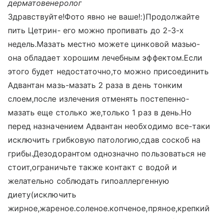
дерматовенеролог
Здравствуйте!Фото явно не ваше!:)Продолжайте
пить Цетрин- его можно пропивать до 2-3-х
недель.Мазать местно можете цинковой мазью-
она обладает хорошим лечебным эффектом.Если
этого будет недостаточно,то можно присоединить
Адвантан мазь-мазать 2 раза в день тонким
слоем,после излечения отменять постепенно-
мазать еще столько же,только 1 раз в день.Но
перед назначением Адвантан необходимо все-таки
исключить грибковую патологию,сдав соскоб на
грибы.Дезодорантом однозначно пользоваться не
стоит,ограничьте также контакт с водой и
желательно соблюдать гипоаллергенную
диету(исключить
жирное,жареное.соленое.копченое,пряное,крепкий