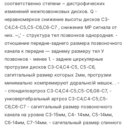
соответственно степени ~ дистрофических
изменений межпозвонковых дисков. Q -
неравномерное снижение высоты дисков СЗ-
С4,С4-С5,С5-С6,С6-С7 , снижение МР сигнала от
них. ~;,' - структура тел позвонков однородная. -
отношение передне-заднего размера позвоночного
канала к передне — заднему размеру тел У
позвонков - менее 1. - задние циркулярные
протрузии дисков СЗ-С4,С4-С5, С5-С6,
сагитrальный размер которых 2мм, протрузии
минимально компремируют дqральноiй мешок. . -
- спондилоартроз СЗ-С4,С4-С5,С5-C6,G6-С7, -
унковертебральный артроз СЗ-С4,С4-С5,С5-
С6,С6-С7 - сагитгальный размер позвоночного
канала на уровне СЗ-15мм, С4- 14мм, С5-14мм,
Сб-14мм, С7-14мм. - сагипальный размер спинного