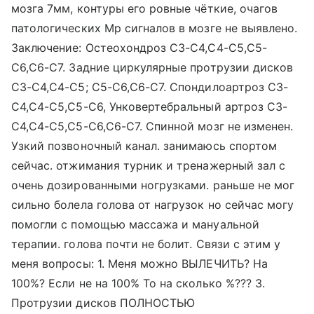
мозга 7мм, контуры его ровные чёткие, очагов
патологических Мр сигналов в мозге не выявлено.
Заключение: Остеохондроз СЗ-С4,С4-С5,С5-
С6,С6-С7. Задние циркулярные протрузии дисков
СЗ-С4,С4-С5; С5-С6,С6-С7. Спондилоартроз СЗ-
С4,С4-С5,С5-С6, Унковертебральный артроз СЗ-
С4,С4-С5,С5-С6,С6-С7. Спинной мозг не изменен.
Узкий позвоночный канал. занимаюсь спортом
сейчас. отжимания турник и тренажерный зал с
очень дозированными ногрузками. раньше не мог
сильно болела голова от нагрузок но сейчас могу
помогли с помощью массажа и мануальной
терапии. голова почти не болит. Связи с этим у
меня вопросы: 1. Меня можно ВЫЛЕЧИТЬ? На
100%? Если не на 100% То на сколько %??? 3.
Протрузии дисков ПОЛНОСТЬЮ