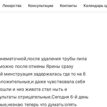
Лекарства
Консультации
Контакты
Календарь з
внематочной,после удаления трубы пила
 можно после отмены Ярины сразу
ий минструация задержалась где то на 6
оложительные,и даже чувствовала себя
ошли и низ живота стал ныть и
зультаты отрицательные.Сегодня 6-й день
ые,незнаю теперь что думать:опять