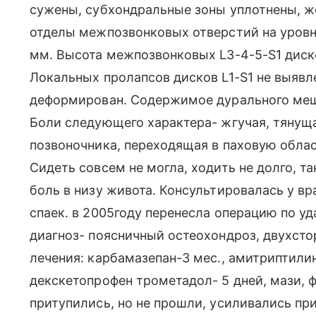
сужены, субхондральные зоны уплотнены, ж
отделы межпозвонковых отверстий на уровн
мм. Высота межпозвонковых L3-4-5-S1 диск
Локальных пролапсов дисков L1-S1 не выявл
деформирован. Содержимое дурального меш
Боли следующего характера- жгучая, тянуща
позвоночника, переходящая в паховую облас
Сидеть совсем не могла, ходить не долго, т
боль в низу живота. Консультировалась у вр
спаек. в 2005году перенесла операцию по 
диагноз- поясничный остеохондроз, двухст
лечения: карбамазепан-3 мес., амитриптилин
декскетопрофен трометадол- 5 дней, мази, ф
притупились, но не прошли, усиливались пр