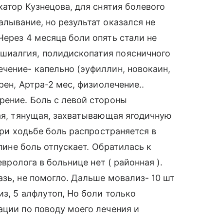
катор Кузнецова, для снятия болевого
алывание, но результат оказался не
Через 4 месяца боли опять стали не
шиалгия, полидископатия поясничного
чение- капельно (эуфиллин, новокаин,
рен, Артра-2 мес, физиолечение..
рение. Боль с левой стороны
чая, тянущая, захватывающая ягодичную
 при ходьбе боль распространяется в
спине боль отпускает. Обратилась к
евролога в больнице нет ( районная ).
азь, не помогло. Дальше мовализ- 10 шт
из, 5 алфлутоп, Но боли только
ации по поводу моего лечения и