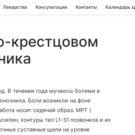
Лекарства
Консультации
Контакты
Календарь з
но-крестцовом
ника
од. В течении года мучаюсь болями в
оночника. Боли возникли на фоне
абота носит сидячий образ. МРТ (
усилен, контуры тел L1-S1 позвонков и их
очные суставные щели на уровне