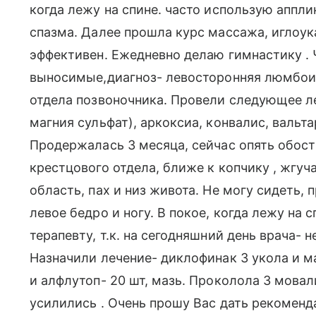
когда лежу на спине. часто использую аппли
спазма. Далее прошла курс массажа, иглоук
эффективен. Ежедневно делаю гимнастику . 
выносимые,диагноз- левосторонняя люмбои
отдела позвоночника. Провели следующее ле
магния сульфат), аркоксиа, конвалис, вальта
Продержалась 3 месяца, сейчас опять обост
крестцового отдела, ближе к копчику , жгу
область, пах и низ живота. Не могу сидеть,
левое бедро и ногу. В покое, когда лежу на 
терапевту, т.к. на сегодняшний день врача- н
Назначили лечение- диклофинак 3 укола и м
и алфлутоп- 20 шт, мазь. Проколола 3 мовал
усилились . Очень прошу Вас дать рекоменд