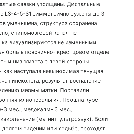
елтые связки утолщены. Дистальные
е L3-4-5-S1 симметрично сужены до 3
ов уменьшена, структура сохранена.
ено, спиномозговой канал не
ка визуализируются не изменными.
я боль в пояснично- крестцовом отделе
ть и низ живота с левой стороны.
ак как наступала невыносимая тянущая
ача гинеколога, результат воспаление
удалению меомы матки. Поставили
оронняя илиопсоальгия. Прошла курс
-3 мес., медокалм- 3 мес.,
изиолечение (магнит, ультрозвук). Боли
и долгом сидении или ходьбе, проходят