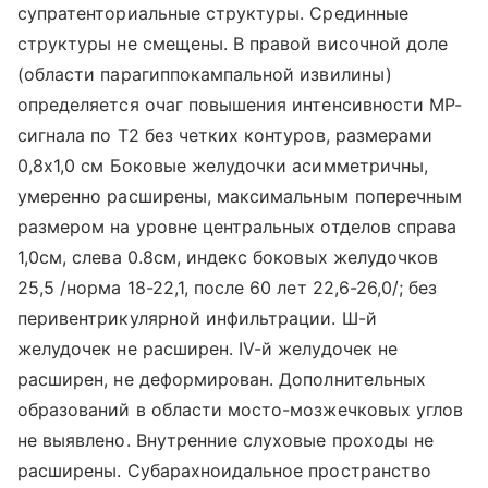
супратенториальные структуры. Срединные
структуры не смещены. В правой височной доле
(области парагиппокампальной извилины)
определяется очаг повышения интенсивности MP-
сигнала по Т2 без четких контуров, размерами
0,8x1,0 см Боковые желудочки асимметричны,
умеренно расширены, максимальным поперечным
размером на уровне центральных отделов справа
1,0см, слева 0.8см, индекс боковых желудочков
25,5 /норма 18-22,1, после 60 лет 22,6-26,0/; без
перивентрикулярной инфильтрации. Ш-й
желудочек не расширен. IV-й желудочек не
расширен, не деформирован. Дополнительных
образований в области мосто-мозжечковых углов
не выявлено. Внутренние слуховые проходы не
расширены. Субарахноидальное пространство