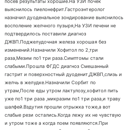
посев результаты хорошие.На УЗИ почек
выяснилось пиелонефрит.Гастроэнтеролог
назначил дуоденальное зондирование выяснилось
восполение желчного пузыря,На УЗИ печени не
подтвердилось поставили диагноз
ДЖВП.Поджелудочная железа хорошая без
изменений.Назначили Хофитол по 2,три
раза,Мезим по1 три раза.Симптомы стали
слабыми.Прошла ФГДС диагноз Смешанный
гастрит и поверхностный дуоденит,ДЖВП,слизь и
желчь в желудке.Назначили Сорбит по
утрам,После еды утром лактулозу,хофитол пить
уже по1 три раза ,микразим по1 три раза,и траву
шалфей.Вздутия прошли отрыжка тоже,а вот
слабые рези остались.Когда лежу их не чувствую
и утром тоже а когда поем появляются.При