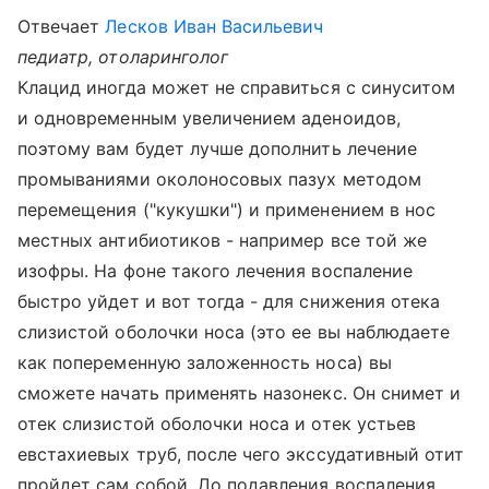
Отвечает
Лесков Иван Васильевич
педиатр, отоларинголог
Клацид иногда может не справиться с синуситом
и одновременным увеличением аденоидов,
поэтому вам будет лучше дополнить лечение
промываниями околоносовых пазух методом
перемещения ("кукушки") и применением в нос
местных антибиотиков - например все той же
изофры. На фоне такого лечения воспаление
быстро уйдет и вот тогда - для снижения отека
слизистой оболочки носа (это ее вы наблюдаете
как попеременную заложенность носа) вы
сможете начать применять назонекс. Он снимет и
отек слизистой оболочки носа и отек устьев
евстахиевых труб, после чего экссудативный отит
пройдет сам собой. До подавления воспаления