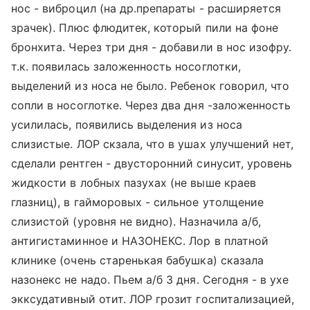
нос - виброцил (на др.препараты - расширяется
зрачек). Плюс флюдитек, который пили на фоне
бронхита. Через три дня - добавили в нос изофру.
т.к. появилась заложенность носоглотки,
выделений из носа не было. Ребенок говорил, что
сопли в носоглотке. Через два дня -заложенность
усилилась, появились выделения из носа
слизистые. ЛОР скзала, что в ушах улучшений нет,
сделали рентген - двусторонний синусит, уровень
жидкости в лобных пазухах (не выше краев
глазниц), в гайморовых - сильное утолщение
слизистой (уровня не видно). Назначила а/б,
антигистаминное и НАЗОНЕКС. Лор в платной
клинике (очень старенькая бабушка) сказала
назонекс не надо. Пьем а/б 3 дня. Сегодня - в ухе
экксудативный отит. ЛОР грозит госпитализацией,