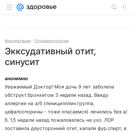
Консультации
Отоларингология
Экксудативный отит,
синусит
анонимно
Уважаемый Доктор! Моя дочь 9 лет заболела
обструкт.бронхитом 3 недели назад. Ввиду
аллергии на а/б (пеницилллин.группа,
цефалоспорины - тоже опасаемся) лечились без а/
б. 1,5 недели назад пожаловалась на ухо. ЛОР
поставила двусторонний отит, капали фур.спирт, в