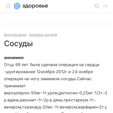
Консультации
Болезни сосудов
Сосуды
анонимно
Отцу 69 лет была сделана операция на сердце
-шунтирование 12ноября 2012г и 24 ноября
операция на ногу заменили сосуды.Сейчас
принимает
верошпирон-50мг-1т.уром,дигоксин-0,25мг-1/2т.-2
р.вдень,вазонит-1т-2р.в день.престариум-1т.-
вечером,товакард-20мг.-1т.вечером,варфарин-2т.у