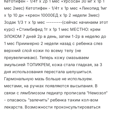
Кетотифен - 1/4т х 2р 1 мес +Урсосан 30 мг х 1р 1
мес 2мес) Кетотифен - 1/4т х 1р мес +Ликопид 1мг
х 1р 10 дн +креон 10000ЕД х 1р 2 недели 3мес)
Зодак 1/3 т х 1р мес ---------(сейчас начинаем этот
курс) +Стимбифид 1т х 1р 1 мес МЕСТНО: крем
ЭЛОКОМ 7 дней 2р в день, затем 1-2р в неделю до
1 мес Приимерно 2 недели назад с ребенка слез
верхний слой кожи по всему телу (не
преувеличиваю). Теперь кожу смазываем
эмульсией ТОПИКРЕМ, кожа стала гладкая, за 3
дня использования перестала шелушиться.
Гармональную мазь больше не используем.
местами, на ручках появляются высыпания. В
связи с лямблиозом педиатр прописала "Немозол"
- опасаюсь "залечить" ребенка таким кол-вом
лекарств. Возможности проконсультироваться