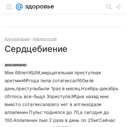
Консультации
Кардиология
Сердцебиение
анонимно
Мне 68летИШМ,мерцательная приступная
аретмия№года пила сотагексал160млв
день,приступыбыли 1раз в месяц.Ноябрь-декабрь
сбтлось все-быдл 3приступа.№дна назад мне
вместо сотагексала(его нет в аптеке)дали
аллапенин.Пульс поднялся до 70,а сегодня до
100.Аллапенин пью 2 раза в день по 25мгСейчас