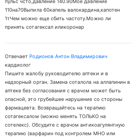
пульс чсто,давление 140.90Мое давление
110на70Выпила 60капель валокардина,капотен
1тЧем можно еще сбить частоту.Можно ли
принять сотагексал иликоронар
Отвечает
Родионов Антон Владимирович
кардиолог
Пишите жалобу руководителю аптеки и в
надзорный орган. Замена соталола на аллапинин в
аптеке без согласования с врачом может быть
опасной, это грубейшее нарушение со стороны
фармацевта. Возвращайтесь на терапию
сотагексалом (можно менять ТОЛЬКО на
сотелекс). Обсудите с врачом антикоагулянтную
терапию (варфарин под контролем МНО или