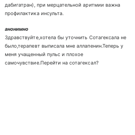
дабигатран), при мерцательной аритмии важна
профилактика инсульта.
анонимно
Здравствуйте,хотела бы уточнить Сотагексала не
было,терапевт выписала мне аллапенин.Теперь у
меня учащенный пульс и плохое
самочувствие.Перейти на сотагексал?