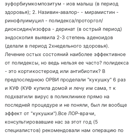
эуфорбиумкомпозитум - иов малыш (в период
здоровья); 2. Називин-авалор- - мирамистин -
ринофлуимуцил - полидекса/проторгол/
диоксидин/изофра - деринат (в острый период)
эндоскопия выявила 2-3 степень аденоидов
(делали в период 2хнедельного здоровья).
Лечение остых состояний наиболее эффективное
от полидексы, но ведь нельзя ее часто? полидекса
- это кортикостероид или антибиотик? В
предпоследнюю ОРВИ проделали "кукушку" 6 раз
и КУФ (КУФ купила домой и лечу им сама, т к
подхватили вирус в поликлинике прямо на
последней процедуре и не поняли, был ли вообще
эффект от "кукушки").Все ЛОР-врачи,
консультировавшие нас за этот год (5
специалистов) рекомендовали нам операцию по