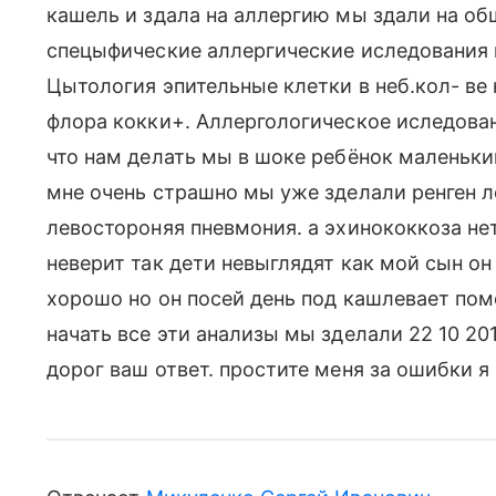
кашель и здала на аллергию мы здали на об
спецыфические аллергические иследования 
Цытология эпительные клетки в неб.кол- ве
флора кокки+. Аллергологическое иследован
что нам делать мы в шоке ребёнок маленьки
мне очень страшно мы уже зделали ренген лё
левостороняя пневмония. а эхинококкоза не
неверит так дети невыглядят как мой сын о
хорошо но он посей день под кашлевает помо
начать все эти анализы мы зделали 22 10 20
дорог ваш ответ. простите меня за ошибки я