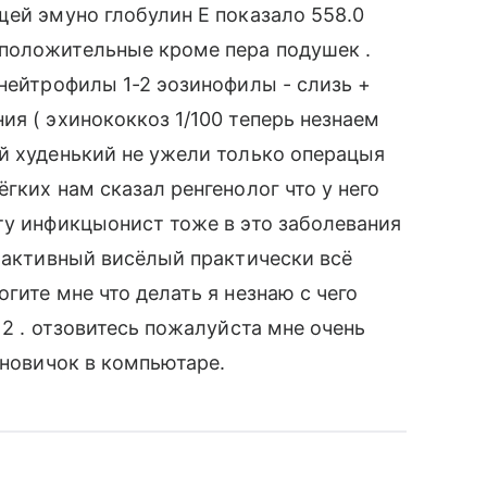
щей эмуно глобулин Е показало 558.0
положительные кроме пера подушек .
 нейтрофилы 1-2 эозинофилы - слизь +
ия ( эхинококкоз 1/100 теперь незнаем
й худенький не ужели только операцыя
гких нам сказал ренгенолог что у него
ту инфикцыонист тоже в это заболевания
н активный висёлый практически всё
гите мне что делать я незнаю с чего
12 . отзовитесь пожалуйста мне очень
 новичок в компьютаре.