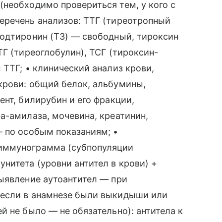
необходимо провериться тем, у кого с
еречень анализов: ТТГ (тиреотропный
йодтиронин (Т3) — свободный, тироксин
ТГ (тиреоглобулин), ТСГ (тироксин-
 ТТГ; • клинический анализ крови,
крови: общий белок, альбумины,
ент, билирубин и его фракции,
а-амилаза, мочевина, креатинин,
— по особым показаниям; •
иммунограмма (субпопуляции
нитета (уровни антител в крови) +
ыявление аутоантител — при
(если в анамнезе были выкидыши или
й не было — не обязательно): антитела к