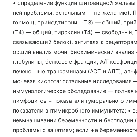
• определение функции щитовидной железы (
ней проблемы, остальным — по желанию). П
гормон), трийодтиронин (Т3) — общий, три
(Т4) — общий, тироксин (Т4) — свободный, 
связывающий белок), антитела к рецепторам
общий анализ мочи, биохимический анализ 
глобулины, белковые фракции, А/Г коэффици
печеночные трансаминазы (АСТ и АЛТ), альф
мочевая кислота; остальные исследования 
иммунологическое обследование — полная 
лимфоцитов + показатели гуморального имму
показатели антимикробного иммунитета; • в
невынашивании беременности и бесплодии 
проблемы с зачатием; если же беременносте