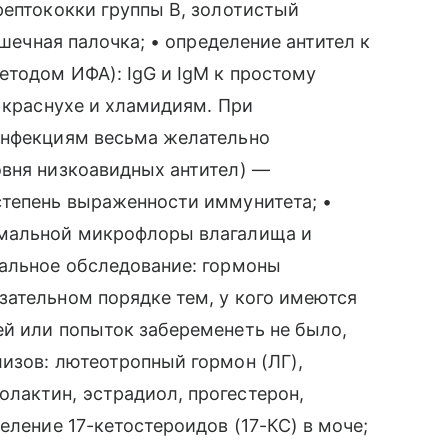
рептококки группы В, золотистый
ишечная палочка; • определение антител к
етодом ИФА): IgG и IgM к простому
к краснухе и хламидиям. При
инфекциям весьма желательно
овня низкоавидных антител) —
степень выраженности иммунитета; •
рмальной микрофлоры влагалища и
нальное обследование: гормоны
зательном порядке тем, у кого имеются
ей или попыток забеременеть не было,
изов: лютеотропный гормон (ЛГ),
лактин, эстрадиол, прогестерон,
еление 17-кетостероидов (17-КС) в моче;