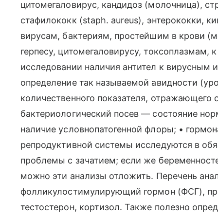
цитомегаловирус, кандидоз (молочница), ст
стафилококк (staph. aureus), энтерококки, к
вирусам, бактериям, простейшим в крови (м
герпесу, цитомегаловирусу, токсоплазмам, 
исследовании наличия антител к вирусным 
определение так называемой авидности (ур
количественного показателя, отражающего 
бактериологический посев — состояние но
наличие условнопатогенной флоры; • гормо
репродуктивной системы исследуются в обя
проблемы с зачатием; если же беременност
можно эти анализы отложить. Перечень анал
фолликулостимулирующий гормон (ФСГ), про
тестостерон, кортизол. Также полезно опред