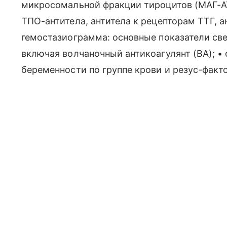
микросомальной фракции тироцитов (МАГ-АТ)
ТПО-антитела, антитела к рецепторам ТТГ, 
гемостазиограмма: основные показатели све
включая волчаночный антикоагулянт (ВА); 
беременности по группе крови и резус-факто