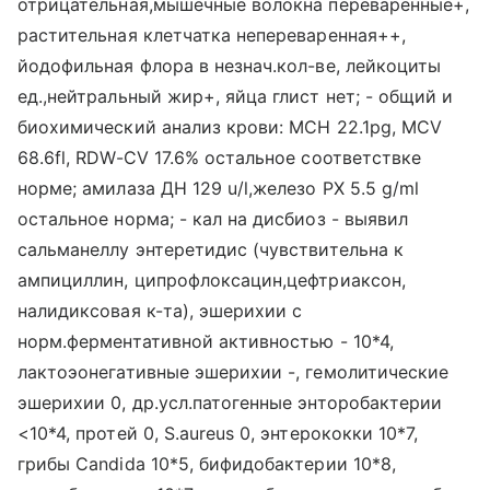
отрицательная,мышечные волокна переваренные+,
растительная клетчатка непереваренная++,
йодофильная флора в незнач.кол-ве, лейкоциты
ед.,нейтральный жир+, яйца глист нет; - общий и
биохимический анализ крови: MCH 22.1pg, MCV
68.6fl, RDW-CV 17.6% остальное соответствке
норме; амилаза ДН 129 u/l,железо РХ 5.5 g/ml
остальное норма; - кал на дисбиоз - выявил
сальманеллу энтеретидис (чувствительна к
ампициллин, ципрофлоксацин,цефтриаксон,
налидиксовая к-та), эшерихии с
норм.ферментативной активностью - 10*4,
лактоэонегативные эшерихии -, гемолитические
эшерихии 0, др.усл.патогенные энторобактерии
<10*4, протей 0, S.aureus 0, энтерококки 10*7,
грибы Candida 10*5, бифидобактерии 10*8,